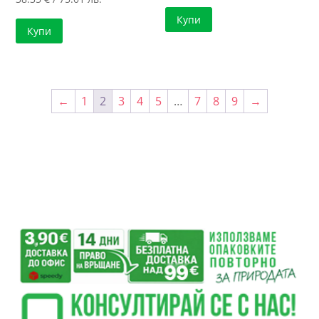
Купи
Купи
←
1
2
3
4
5
…
7
8
9
→