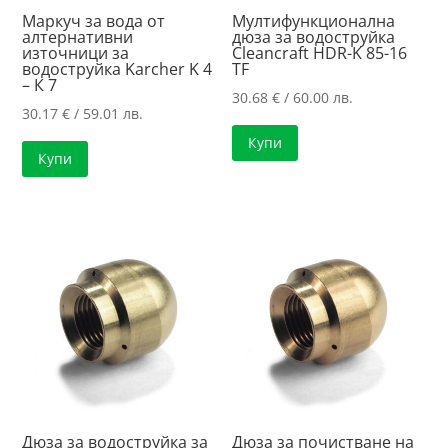
Маркуч за вода от
Мултифункционална
алтернативни
дюза за водоструйка
източници за
Cleancraft HDR-K 85-16
водоструйка Karcher K 4
TF
– К 7
30.68
€
/ 60.00 лв.
30.17
€
/ 59.01 лв.
Купи
Купи
Дюза за водоструйка за
Дюза за почистване на