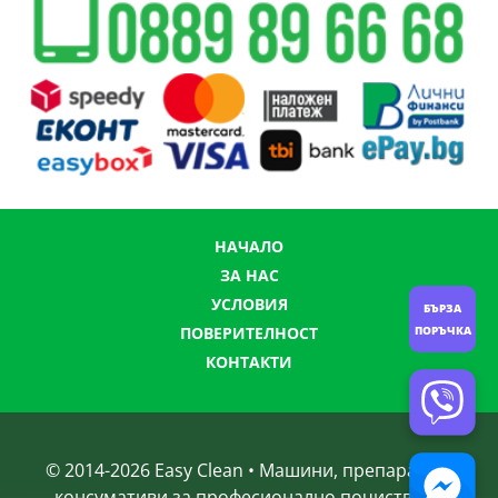
НАЧАЛО
ЗА НАС
УСЛОВИЯ
БЪРЗА
ПОРЪЧКА
ПОВЕРИТЕЛНОСТ
КОНТАКТИ
© 2014-
2026
Easy Clean • Машини, препарати и
консумативи за професионално почистване