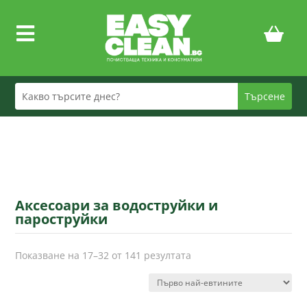

Аксесоари за водоструйки и
пароструйки
Sorted
Показване на 17–32 от 141 резултата
by
price:
low