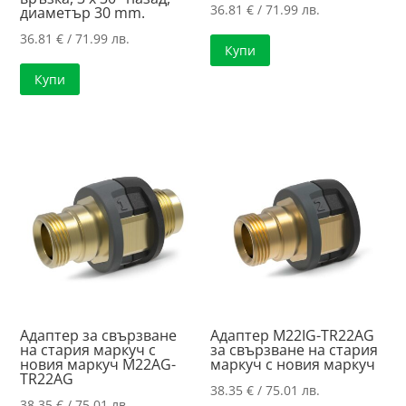
36.81
€
/ 71.99 лв.
диаметър 30 ​​mm.
36.81
€
/ 71.99 лв.
Купи
Купи
Адаптер за свързване
Адаптер M22IG-TR22AG
на стария маркуч с
за свързване на стария
новия маркуч M22AG-
маркуч с новия маркуч
TR22AG
38.35
€
/ 75.01 лв.
38.35
€
/ 75.01 лв.