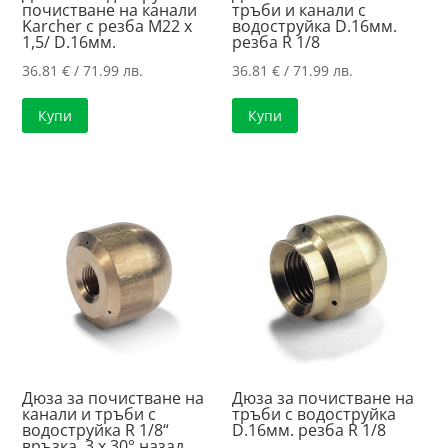
почистване на канали
тръби и канали с
Karcher с резба M22 x
водоструйка D.16мм.
1,5/ D.16мм.
резба R 1/8
36.81
€
/ 71.99 лв.
36.81
€
/ 71.99 лв.
Купи
Купи
Дюза за почистване на
Дюза за почистване на
канали и тръби с
тръби с водоструйка
водоструйка R 1/8“
D.16мм. резба R 1/8
връзка, 3 x 30° назад,