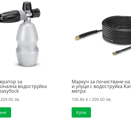
ератор за
Маркуч за почистване на
онална водоструйка
и улуци с водоструйка Kar
easy!lock
метра
 209.00 лв.
106.86
€
/ 209.00 лв.
ане
Купи