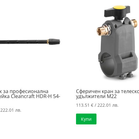
к за професионална
Сферичен кран за телеск
йка Cleancraft HDR-H 54-
удължители M22
113.51
€
/ 222.01 лв.
 222.01 лв.
Купи