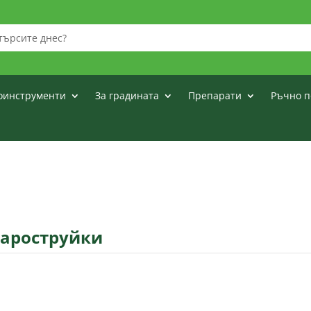
оинструменти
За градината
Препарати
Ръчно п
пароструйки