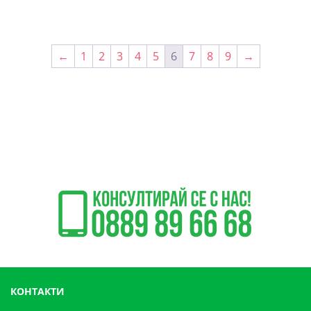
←
1
2
3
4
5
6
7
8
9
→
КОНТАКТИ