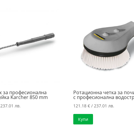
к за професионална
Ротационна четка за поч
уйка Karcher 850 mm
с професионална водост
 237.01 лв.
121.18
€
/ 237.01 лв.
Купи