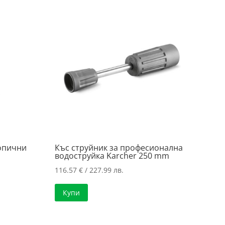
опични
Къс струйник за професионална
водоструйка Karcher 250 mm
116.57
€
/ 227.99 лв.
Купи