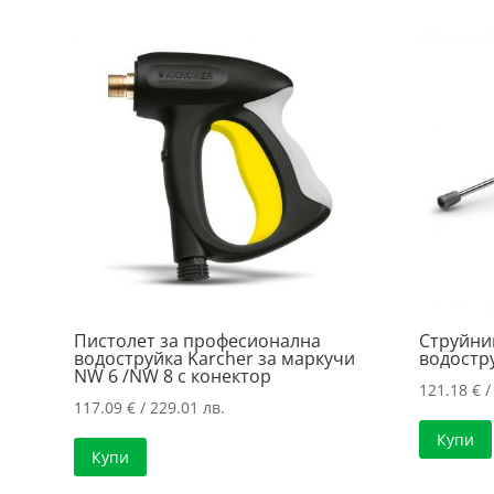
Пистолет за професионална
Струйни
водоструйка Karcher за маркучи
водостр
NW 6 /NW 8 с конектор
121.18
€
/
117.09
€
/ 229.01 лв.
Купи
Купи