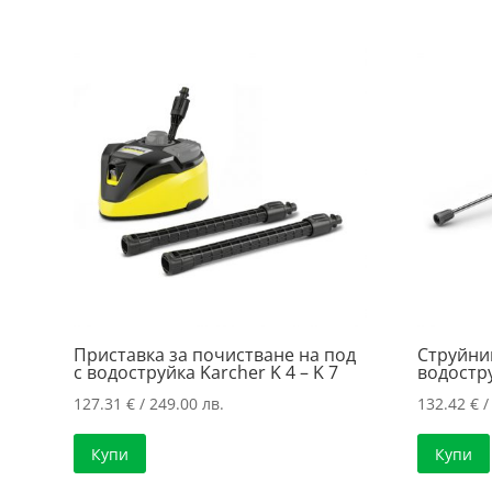
Приставка за почистване на под
Струйни
с водоструйка Karcher K 4 – K 7
водостр
127.31
€
/ 249.00 лв.
132.42
€
/
Купи
Купи