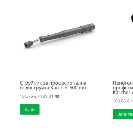
price:
low
to
high
Струйник за професионална
Пеноген
водоструйка Karcher 600 mm
професи
Karcher 
101.75
€
/ 199.01 лв.
106.86
€
/
Купи
Запитв