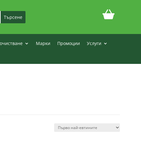
очистване
Марки
Промоции
Услуги