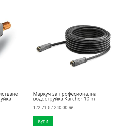
истване
Маркуч за професионална
руйка
водоструйка Karcher 10 m
122.71
€
/ 240.00 лв.
Купи