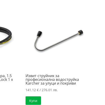
а, 1.5
Извит струйник за
Lock 1 x
професионална водоструйка
Karcher за улуци и покриви
141.12
€
/ 276.01 лв.
Купи