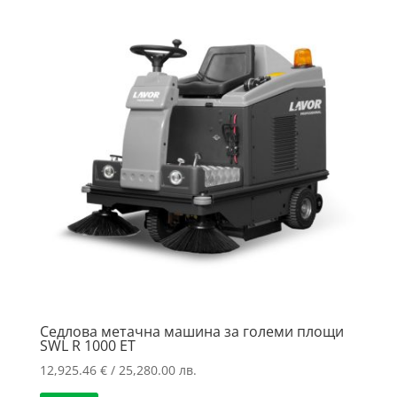
to
high
Седлова метачна машина за големи площи
SWL R 1000 ET
12,925.46
€
/ 25,280.00 лв.