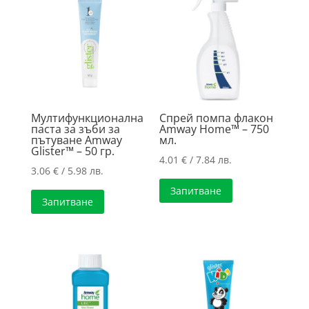
high
Мултифункционална
Спрей помпа флакон
паста за зъби за
Amway Home™ – 750
пътуване Amway
мл.
Glister™ – 50 гр.
4.01
€
/ 7.84 лв.
3.06
€
/ 5.98 лв.
Запитване
Запитване