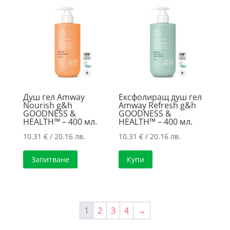
Душ гел Amway
Ексфолиращ душ гел
Nourish g&h
Amway Refresh g&h
GOODNESS &
GOODNESS &
HEALTH™ – 400 мл.
HEALTH™ – 400 мл.
10.31
€
/ 20.16 лв.
10.31
€
/ 20.16 лв.
Запитване
Купи
1
2
3
4
→