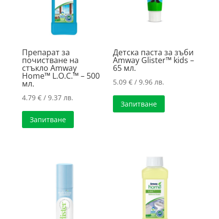
Препарат за
Детска паста за зъби
почистване на
Amway Glister™ kids –
стъкло Amway
65 мл.
Home™ L.O.C.™ – 500
5.09
€
/ 9.96 лв.
мл.
4.79
€
/ 9.37 лв.
Запитване
Запитване