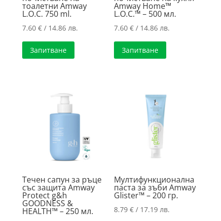
тоалетни Amway
Amway Home™
L.O.C. 750 ml.
L.O.C.™ – 500 мл.
7.60
€
/ 14.86 лв.
7.60
€
/ 14.86 лв.
Запитване
Запитване
Течен сапун за ръце
Мултифункционална
със защита Amway
паста за зъби Amway
Protect g&h
Glister™ – 200 гр.
GOODNESS &
8.79
€
/ 17.19 лв.
HEALTH™ – 250 мл.