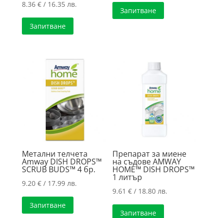
8.36
€
/ 16.35 лв.
Запитване
Запитване
Метални телчета
Препарат за миене
Amway DISH DROPS™
на съдове AMWAY
SCRUB BUDS™ 4 бр.
HOME™ DISH DROPS™
1 литър
9.20
€
/ 17.99 лв.
9.61
€
/ 18.80 лв.
Запитване
Запитване