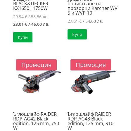
BLACK&DECKER
почистване на
KX1650 , 1750W
прозорци Karcher WV
5 и WVP 10
Original
29.94
€
/ 58.56 лв.
27.61
€
/ 54.00 лв.
price
Текущата
23.01
€
/ 45.00 лв.
was:
цена
Купи
Купи
29.94 €
е:
/
23.01 €
58.56 лв..
/
45.00 лв..
Промоция
Промоция
Ъглошлайф RAIDER
Ъглошлайф RAIDER
RDP-AG42 Black
RDP-AG43 Black
edition, 125 mm, 750
edition, 125 mm, 910
W
W