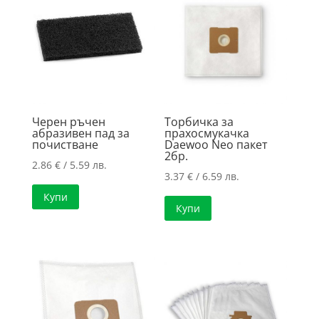
high
Черен ръчен
Торбичка за
абразивен пад за
прахосмукачка
почистване
Daewoo Neo пакет
2бр.
2.86
€
/ 5.59 лв.
3.37
€
/ 6.59 лв.
Купи
Купи