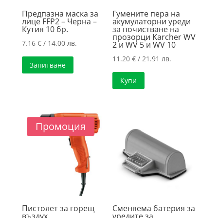
Предпазна маска за
Гумените пера на
лице FFP2 – Черна –
акумулаторни уреди
Кутия 10 бр.
за почистване на
прозорци Karcher WV
7.16
€
/ 14.00 лв.
2 и WV 5 и WV 10
11.20
€
/ 21.91 лв.
Запитване
Купи
Промоция
Пистолет за горещ
Сменяема батерия за
въздух
уредите за