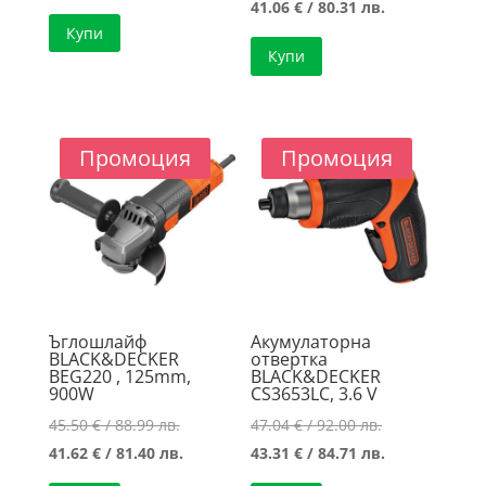
price
Текущата
41.06
€
/ 80.31 лв.
цена
was:
Купи
was:
цена
е:
53.69 €
Купи
41.93 €
е:
40.90 €
/
/
41.06 €
/
105.01 лв..
82.01 лв..
/
79.99 лв..
80.31 лв..
Промоция
Промоция
Ъглошлайф
Акумулаторна
BLACK&DECKER
отвертка
BEG220 , 125mm,
BLACK&DECKER
900W
CS3653LC, 3.6 V
Original
Original
45.50
€
/ 88.99 лв.
47.04
€
/ 92.00 лв.
price
Текущата
price
Текущата
41.62
€
/ 81.40 лв.
43.31
€
/ 84.71 лв.
was:
цена
was:
цена