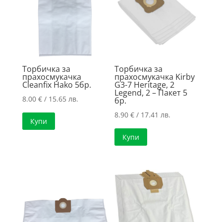
Торбичка за
Торбичка за
прахосмукачка
прахосмукачка Kirby
Cleanfix Hako 5бр.
G3-7 Heritage, 2
Legend, 2 – Пакет 5
8.00
€
/ 15.65 лв.
бр.
8.90
€
/ 17.41 лв.
Купи
Купи