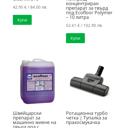
концентриран
42.95
€
/ 84.00 лв.
препарат за твърд
под Ecofloor Polymer
– 10 литра
Купи
52.61
€
/ 102.90 лв.
Купи
Швейцарски
Ротационна турбо
препарат за
четка | Тупалка за
машинно миене на
прахосмукачка
твърд под с