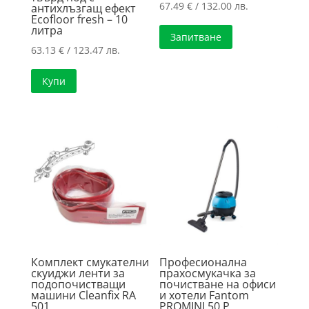
67.49
€
/ 132.00 лв.
антихлъзгащ ефект
Ecofloor fresh – 10
литра
Запитване
63.13
€
/ 123.47 лв.
Купи
Комплект смукателни
Професионална
скуиджи ленти за
прахосмукачка за
подопочистващи
почистване на офиси
машини Cleanfix RA
и хотели Fantom
501
PROMINI 50 P