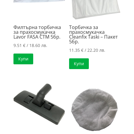
Филтърна торбичка
Торбичка за
за прахосмукачка
прахосмукачка
Lavor FASA CTM 5бр.
Cleanfix Taski – Пакет
5бр.
9.51
€
/ 18.60 лв.
11.35
€
/ 22.20 лв.
Купи
Купи