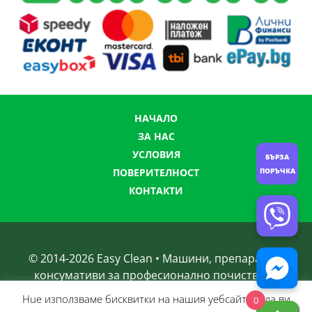
НАЧАЛО
ЗА НАС
УСЛОВИЯ
БЪРЗА
ПОРЪЧКА
ПОВЕРИТЕЛНОСТ
КОНТАКТИ
© 2014-
2026
Easy Clean • Машини, препарати и
консумативи за професионално почистване
Нue използвамe бисквитки на нашия уебсайт, за да ви
0