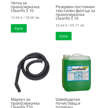
Четка за
прахосмукачка
Резервен постоянен
Cleanfix S 10
текстилен филтър за
прахосмукачка
19.94
€
/ 39.00 лв.
Cleanfix S 10
35.64
€
/ 69.71 лв.
Купи
Купи
Маркуч за
Швейцарски
прахосмукачка
почистващ и
Cleanfix S10
полиращ