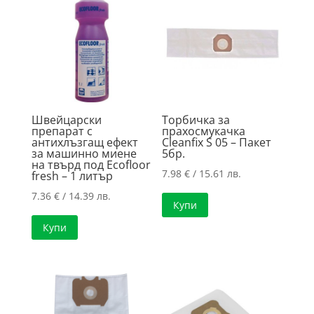
high
Швейцарски
Торбичка за
препарат с
прахосмукачка
антихлъзгащ ефект
Cleanfix S 05 – Пакет
за машинно миене
5бр.
на твърд под Ecofloor
7.98
€
/ 15.61 лв.
fresh – 1 литър
7.36
€
/ 14.39 лв.
Купи
Купи