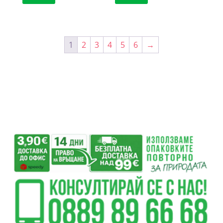
1
2
3
4
5
6
→