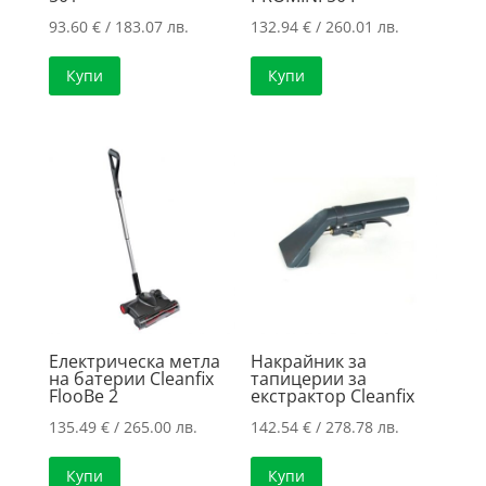
93.60
€
/ 183.07 лв.
132.94
€
/ 260.01 лв.
Купи
Купи
Електрическа метла
Накрайник за
на батерии Cleanfix
тапицерии за
FlooBe 2
екстрактор Cleanfix
135.49
€
/ 265.00 лв.
142.54
€
/ 278.78 лв.
Купи
Купи