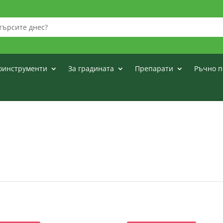
оинструменти
За градината
Препарати
Ръчно п