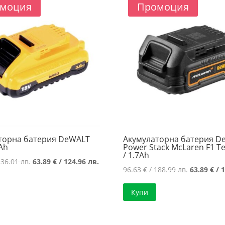
102.00 лв..
89.24 лв..
134.99 лв.
моция
Промоция
торна батерия DeWALT
Акумулаторна батерия D
0Ah
Power Stack McLaren F1 T
/ 1.7Ah
Original
Текущата
136.01 лв.
63.89
€
/ 124.96 лв.
Original
96.63
€
/ 188.99 лв.
63.89
€
/ 1
price
цена
price
was:
е:
Купи
was:
69.54 €
63.89 €
96.63 €
/
/
/