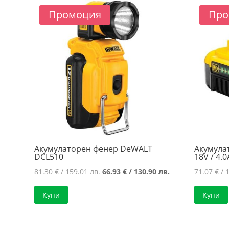
130.00 лв..
119.89 лв..
Промоция
Про
Акумулаторен фенер DeWALT
Акумула
DCL510
18V / 4.
Original
Текущата
81.30
€
/ 159.01 лв.
66.93
€
/ 130.90 лв.
71.07
€
/ 
price
цена
Купи
Купи
was:
е:
81.30 €
66.93 €
/
/