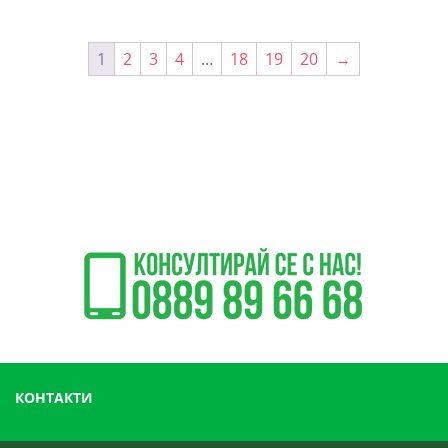
139.00 лв..
135.44 лв..
164.99 лв.
1
2
3
4
…
18
19
20
→
КОНТАКТИ