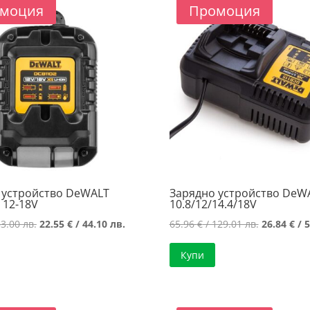
моция
Промоция
 устройство DeWALT
Зарядно устройство DeW
 12-18V
10.8/12/14.4/18V
Original
Текущата
Original
3.00 лв.
22.55
€
/ 44.10 лв.
65.96
€
/ 129.01 лв.
26.84
€
/ 5
price
цена
price
Купи
was:
е:
was:
27.10 €
22.55 €
65.96 €
/
/
/