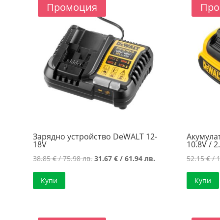
53.00 лв..
44.10 лв..
Промоция
Про
Зарядно устройство DeWALT 12-
Акумула
18V
10.8V / 2
Original
Текущата
38.85
€
/ 75.98 лв.
31.67
€
/ 61.94 лв.
52.15
€
/ 
price
цена
Купи
Купи
was:
е:
38.85 €
31.67 €
/
/