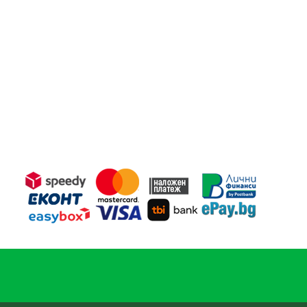
.
138.61 лв..
/
204.99 лв..
141.76 лв..