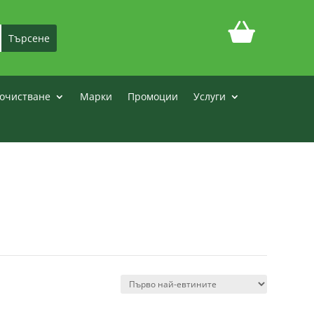
очистване
Марки
Промоции
Услуги