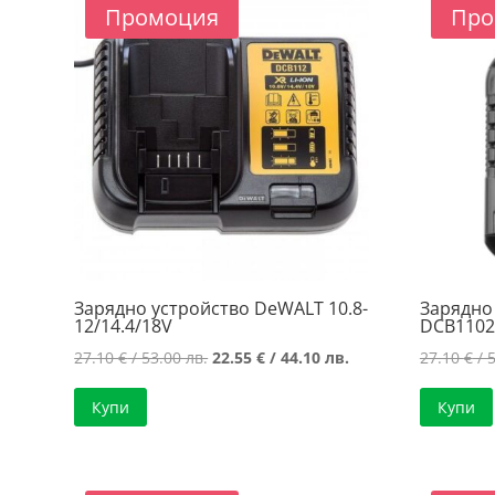
price:
Промоция
Про
low
to
high
Зарядно устройство DeWALT 10.8-
Зарядно
12/14.4/18V
DCB1102
Original
Текущата
27.10
€
/ 53.00 лв.
22.55
€
/ 44.10 лв.
27.10
€
/ 5
price
цена
Купи
Купи
was:
е:
27.10 €
22.55 €
/
/