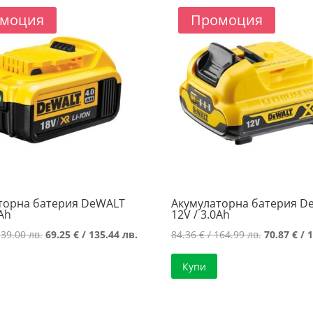
136.01 лв..
124.96 лв..
188.99 лв.
моция
Промоция
торна батерия DeWALT
Акумулаторна батерия D
0Ah
12V / 3.0Ah
Original
Текущата
Original
139.00 лв.
69.25
€
/ 135.44 лв.
84.36
€
/ 164.99 лв.
70.87
€
/ 1
price
цена
price
Купи
was:
е:
was:
71.07 €
69.25 €
84.36 €
/
/
/