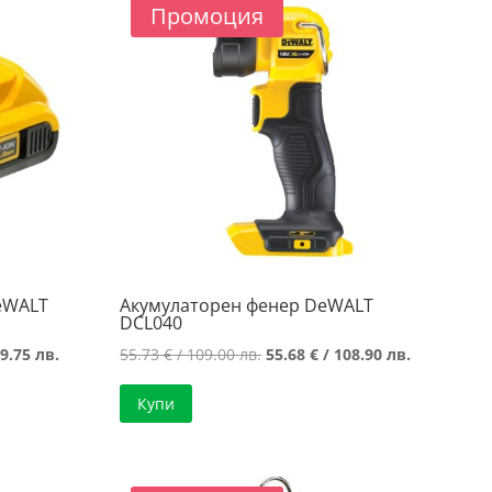
.
52.49 лв..
Промоция
eWALT
Акумулаторен фенер DeWALT
DCL040
Текущата
Original
Текущата
9.75 лв.
55.73
€
/ 109.00 лв.
55.68
€
/ 108.90 лв.
цена
price
цена
Купи
е:
was:
е:
51.00 €
55.73 €
55.68 €
/
/
/