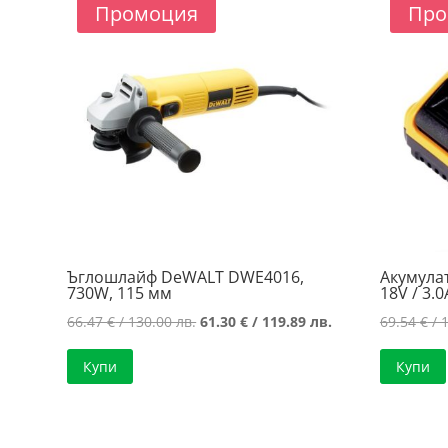
75.98 лв..
61.94 лв..
Промоция
Про
Ъглошлайф DeWALT DWE4016,
Акумула
730W, 115 мм
18V / 3.
Original
Текущата
66.47
€
/ 130.00 лв.
61.30
€
/ 119.89 лв.
69.54
€
/ 
price
цена
Купи
Купи
was:
е:
66.47 €
61.30 €
/
/