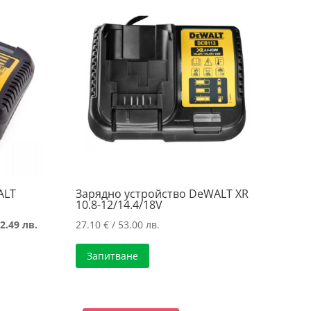
ALT
Зарядно устройство DeWALT XR
10.8-12/14.4/18V
Текущата
2.49 лв.
27.10
€
/ 53.00 лв.
цена
Запитване
е:
26.84 €
/