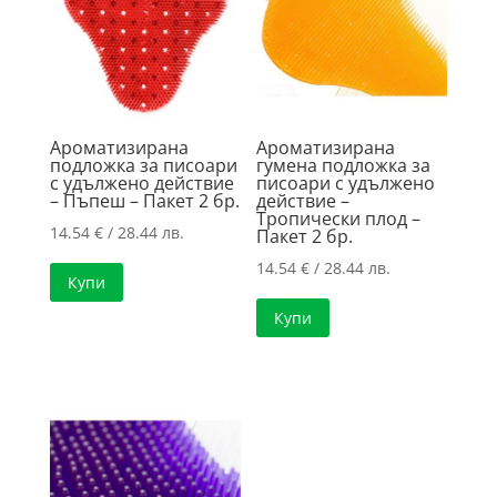
high
Ароматизирана
Ароматизирана
подложка за писоари
гумена подложка за
с удължено действие
писоари с удължено
– Пъпеш – Пакет 2 бр.
действие –
Тропически плод –
14.54
€
/ 28.44 лв.
Пакет 2 бр.
14.54
€
/ 28.44 лв.
Купи
Купи