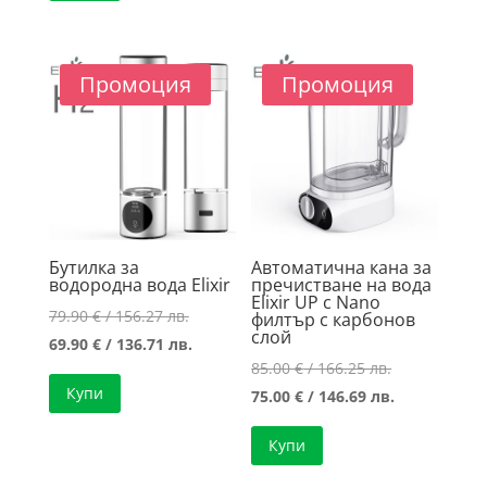
Промоция
Промоция
Бутилка за
Автоматична кана за
водородна вода Elixir
пречистване на вода
Elixir UP с Nano
Original
79.90
€
/ 156.27 лв.
филтър с карбонов
слой
price
Текущата
69.90
€
/ 136.71 лв.
Original
85.00
€
/ 166.25 лв.
was:
цена
Купи
price
Текущата
75.00
€
/ 146.69 лв.
79.90 €
е:
was:
цена
/
69.90 €
Купи
85.00 €
е:
156.27 лв..
/
/
75.00 €
136.71 лв..