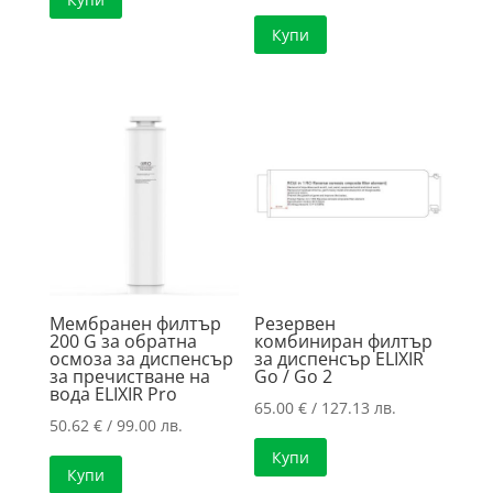
Купи
Мембранен филтър
Резервен
200 G за обратна
комбиниран филтър
осмоза за диспенсър
за диспенсър ELIXIR
за пречистване на
Go / Go 2
вода ELIXIR Pro
65.00
€
/ 127.13 лв.
50.62
€
/ 99.00 лв.
Купи
Купи