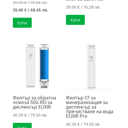
Original
49.00
€
/ 95.84 лв.
39.00
€
/ 76.28 лв.
price
Текущата
35.00
€
/ 68.45 лв.
was:
цена
Купи
Купи
49.00 €
е:
/
35.00 €
95.84 лв..
/
68.45 лв..
Филтър за обратна
Филтър CF за
осмоза 50G RO за
минерализация за
диспенсър ELIXIR
диспенсър за
пречистване на вода
40.39
€
/ 79.00 лв.
ELIXIR Pro
40.39
€
/ 79.00 лв.
Купи