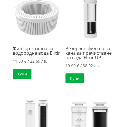
high
Филтър за кана за
Резервен филтър за
водородна вода Elixir
кана за пречистване
на вода Elixir UP
11.60
€
/ 22.69 лв.
19.90
€
/ 38.92 лв.
Купи
Купи