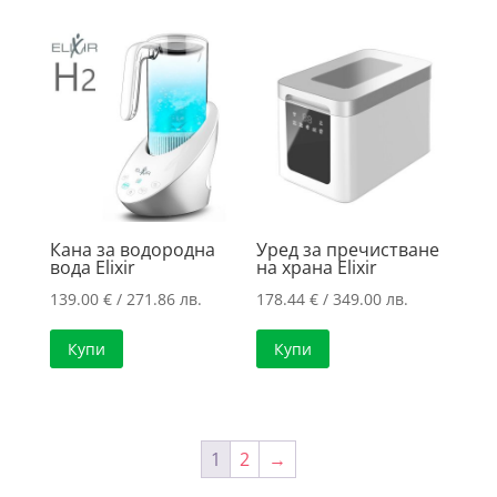
166.25 лв..
/
146.69 лв..
Кана за водородна
Уред за пречистване
вода Elixir
на храна Elixir
139.00
€
/ 271.86 лв.
178.44
€
/ 349.00 лв.
Купи
Купи
1
2
→