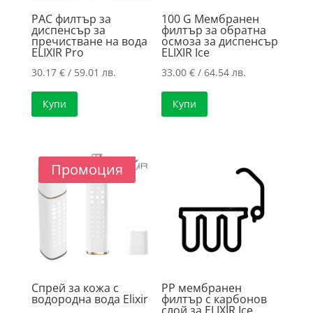
PAC филтър за
100 G Мембранен
диспенсър за
филтър за обратна
пречистване на вода
осмоза за диспенсър
ELIXIR Pro
ELIXIR Ice
30.17
€
/ 59.01 лв.
33.00
€
/ 64.54 лв.
Купи
Купи
Промоция
Спрей за кожа с
PP мембранен
водородна вода Elixir
филтър с карбонов
слой за ELIXIR Ice