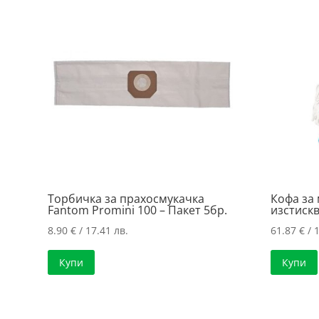
price:
low
to
high
Торбичка за прахосмукачка
Кофа за 
Fantom Promini 100 – Пакет 5бр.
изстиск
8.90
€
/ 17.41 лв.
61.87
€
/ 
Купи
Купи