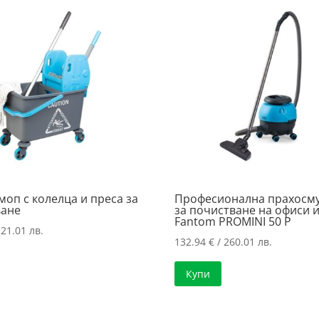
моп с колелца и преса за
Професионална прахосм
ване
за почистване на офиси и
Fantom PROMINI 50 P
121.01 лв.
132.94
€
/ 260.01 лв.
Купи