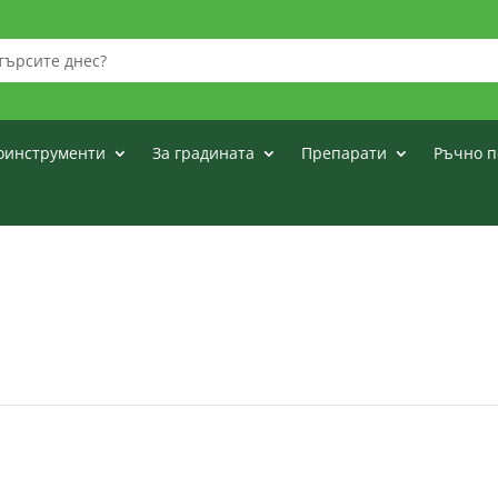
оинструменти
За градината
Препарати
Ръчно п