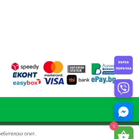
БЪРЗА
ПОРЪЧКА
0
ребителски опит.