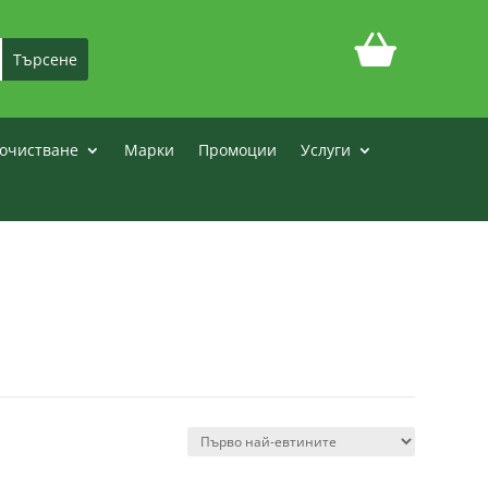
очистване
Марки
Промоции
Услуги