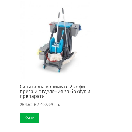
Санитарна количка с 2 кофи
преса и отделения за боклук и
препарати
254.62
€
/ 497.99 лв.
Купи