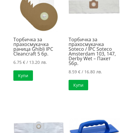
high
Торбичка за
Торбичка за
прахосмукачка
прахосмукачка
раница Ghibli IPC
Soteco / IPC Soteco
Cleancraft 5 бр.
Amsterdam 103, 147,
Derby Wet – Пакет
6.75
€
/ 13.20 лв.
5бр.
8.59
€
/ 16.80 лв.
Купи
Купи