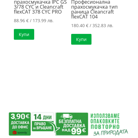
прахосмукачка IPC GS
Професионална
3/78 CYC и Cleancraft
прахосмукачка тип
flexCAT 378 CYC PRO
раница Cleancraft
flexCAT 104
88.96
€
/ 173.99 лв.
180.40
€
/ 352.83 лв.
Купи
Купи