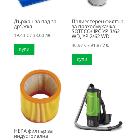
Държач за пад за
Полиестерен филтър
дръжка
за прахосмукачка
SOTECO/ IPC YP 3/62
19.43
€
/ 38.00 лв.
WD, YP 2/62 WD
46.97
€
/ 91.87 лв.
Купи
Купи
HEPA филтър за
индустриална