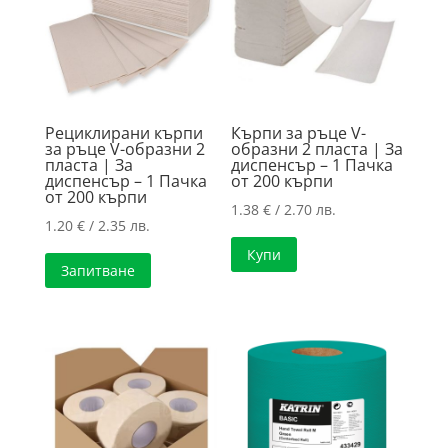
high
Рециклирани кърпи
Кърпи за ръце V-
за ръце V-образни 2
образни 2 пласта | За
пласта | За
диспенсър – 1 Пачка
диспенсър – 1 Пачка
от 200 кърпи
от 200 кърпи
1.38
€
/ 2.70 лв.
1.20
€
/ 2.35 лв.
Купи
Запитване