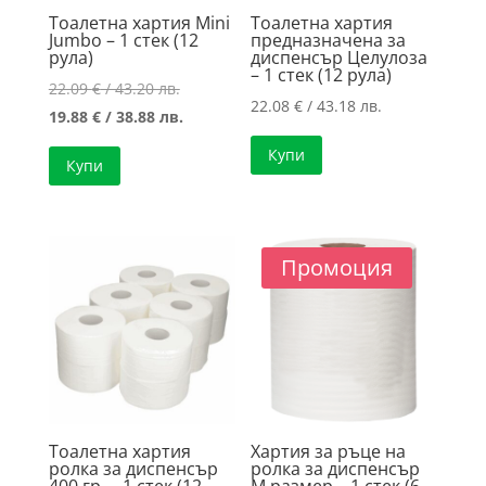
Тоалетна хартия Mini
Тоалетна хартия
Jumbo – 1 стек (12
предназначена за
рула)
диспенсър Целулоза
– 1 стек (12 рула)
Original
22.09
€
/ 43.20 лв.
22.08
€
/ 43.18 лв.
price
Текущата
19.88
€
/ 38.88 лв.
was:
цена
Купи
Купи
22.09 €
е:
/
19.88 €
43.20 лв..
/
38.88 лв..
Промоция
Тоалетна хартия
Хартия за ръце на
ролка за диспенсър
ролка за диспенсър
400 гр. – 1 стек (12
М размер – 1 стек (6