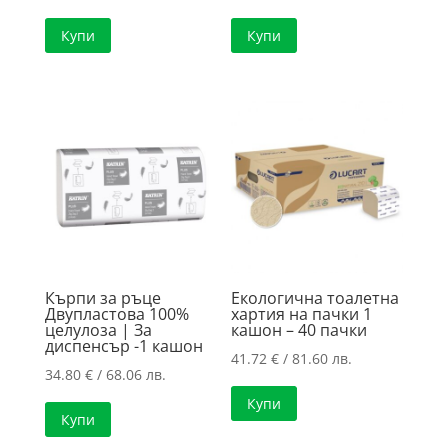
Купи
Купи
Кърпи за ръце
Екологична тоалетна
Двупластова 100%
хартия на пачки 1
целулоза | За
кашон – 40 пачки
диспенсър -1 кашон
41.72
€
/ 81.60 лв.
34.80
€
/ 68.06 лв.
Купи
Купи