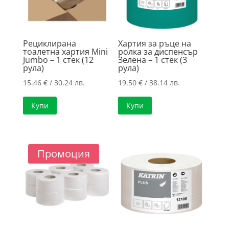
Рециклирана
Хартия за ръце на
тоалетна хартия Mini
ролка за диспенсър
Jumbo – 1 стек (12
Зелена – 1 стек (3
рула)
рула)
15.46
€
/ 30.24 лв.
19.50
€
/ 38.14 лв.
Купи
Купи
Промоция