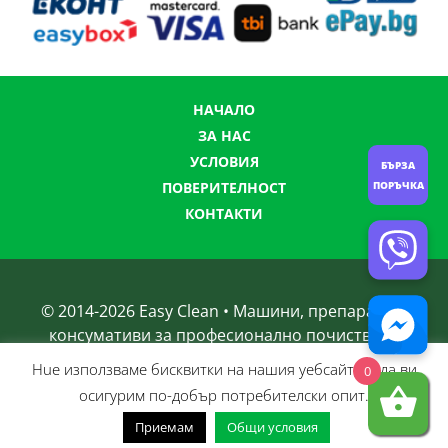
НАЧАЛО
ЗА НАС
УСЛОВИЯ
БЪРЗА
ПОВЕРИТЕЛНОСТ
ПОРЪЧКА
КОНТАКТИ
© 2014-
2026
Easy Clean • Машини, препарати и
консумативи за професионално почистване
Нue използвамe бисквитки на нашия уебсайт, за да ви
0
осигурим по-добър потребителски опит.
Приемам
Общи условия