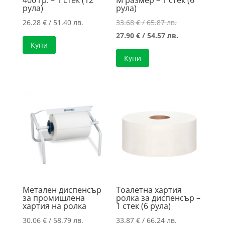
рула)
рула)
Original
26.28
€
/ 51.40 лв.
33.68
€
/ 65.87 лв.
price
Текущата
27.90
€
/ 54.57 лв.
Купи
was:
цена
Купи
33.68 €
е:
/
27.90 €
65.87 лв..
/
54.57 лв..
Метален диспенсър
Тоалетна хартия
за промишлена
ролка за диспенсър –
хартия на ролка
1 стек (6 рула)
30.06
€
/ 58.79 лв.
33.87
€
/ 66.24 лв.