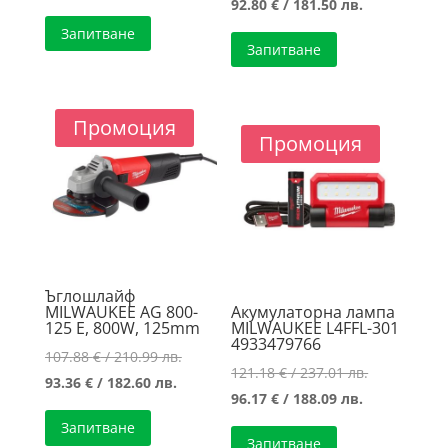
Текущата
price
92.80
€
/ 181.50 лв.
цена
was:
цена
was:
Запитване
е:
158.50 €
Запитване
е:
109.93 €
91.06 €
/
92.80 €
/
/
310.00 лв..
/
215.00 лв..
178.10 лв..
Промоция
181.50 лв..
Промоция
Ъглошлайф
MILWAUKEE AG 800-
Акумулаторна лампа
125 E, 800W, 125mm
MILWAUKEE L4FFL-301
4933479766
Original
107.88
€
/ 210.99 лв.
Original
121.18
€
/ 237.01 лв.
Текущата
price
93.36
€
/ 182.60 лв.
Текущата
price
96.17
€
/ 188.09 лв.
цена
was:
цена
was:
Запитване
е:
107.88 €
Запитване