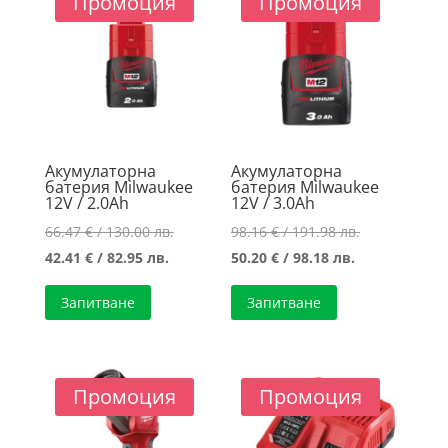
Промоция
Промоция
high
Акумулаторна
Акумулаторна
батерия Milwaukee
батерия Milwaukee
12V / 2.0Ah
12V / 3.0Ah
Original
Original
66.47
€
/ 130.00 лв.
98.16
€
/ 191.98 лв.
Текущата
price
Текущата
price
42.41
€
/ 82.95 лв.
50.20
€
/ 98.18 лв.
цена
was:
цена
was:
Запитване
Запитване
е:
66.47 €
е:
98.16 €
42.41 €
/
50.20 €
/
/
130.00 лв..
/
191.98 лв..
82.95 лв..
98.18 лв..
Промоция
Промоция