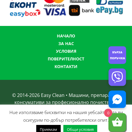
НАЧАЛО
ЗА НАС
УСЛОВИЯ
БЪРЗА
ПОРЪЧКА
ПОВЕРИТЕЛНОСТ
КОНТАКТИ
© 2014-
2026
Easy Clean • Машини, препарати и
консумативи за професионално почистване
Нue използвамe бисквитки на нашия уебсайт, за да ви
0
осигурим по-добър потребителски опит.
Приемам
Общи условия