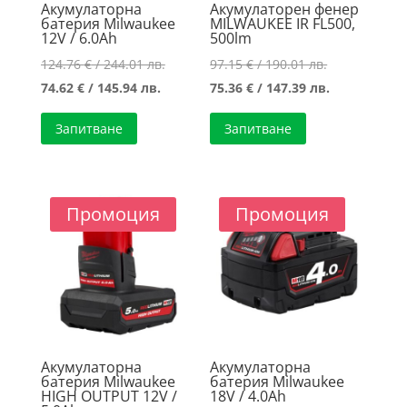
Акумулаторна
Акумулаторен фенер
батерия Milwaukee
MILWAUKEE IR FL500,
12V / 6.0Ah
500lm
Original
Original
124.76
€
/ 244.01 лв.
97.15
€
/ 190.01 лв.
Текущата
price
price
Текущата
74.62
€
/ 145.94 лв.
75.36
€
/ 147.39 лв.
цена
was:
was:
цена
Запитване
Запитване
е:
124.76 €
97.15 €
е:
74.62 €
/
/
75.36 €
/
244.01 лв..
190.01 лв..
/
145.94 лв..
147.39 лв..
Промоция
Промоция
Акумулаторна
Акумулаторна
батерия Milwaukee
батерия Milwaukee
HIGH OUTPUT 12V /
18V / 4.0Ah