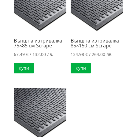
high
Външна изтривалка
Външна изтривалка
75×85 см Scrape
85×150 см Scrape
67.49
€
/ 132.00 лв.
134.98
€
/ 264.00 лв.
Купи
Купи