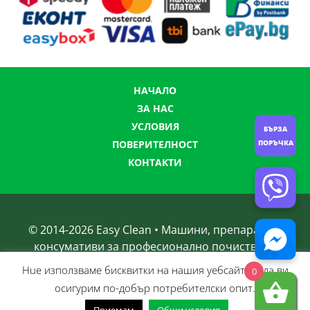
НАЧАЛО
ЗА НАС
УСЛОВИЯ
БЪРЗА
ПОРЪЧКА
ПОВЕРИТЕЛНОСТ
КОНТАКТИ
© 2014-
2026
Easy Clean • Машини, препарати и
консумативи за професионално почистване
Нue използвамe бисквитки на нашия уебсайт, за да ви
0
осигурим по-добър потребителски опит.