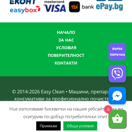
НАЧАЛО
ЗА НАС
УСЛОВИЯ
БЪРЗА
ПОВЕРИТЕЛНОСТ
ПОРЪЧКА
КОНТАКТИ
© 2014-
2026
Easy Clean • Машини, препарати и
консумативи за професионално почистване
Нue използвамe бисквитки на нашия уебсайт, за да ви
0
осигурим по-добър потребителски опит.
Приемам
Общи условия