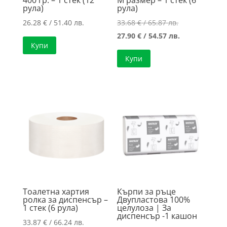
рула)
рула)
Original
26.28
€
/ 51.40 лв.
33.68
€
/ 65.87 лв.
price
Текущата
27.90
€
/ 54.57 лв.
Купи
was:
цена
Купи
33.68 €
е:
/
27.90 €
65.87 лв..
/
54.57 лв..
Тоалетна хартия
Кърпи за ръце
ролка за диспенсър –
Двупластова 100%
1 стек (6 рула)
целулоза | За
диспенсър -1 кашон
33.87
€
/ 66.24 лв.