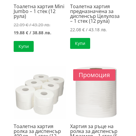
Тоалетна хартия Mini
Тоалетна хартия
Jumbo – 1 стек (12
предназначена за
рула)
диспенсър Целулоза
– 1 стек (12 рула)
Original
22.09
€
/ 43.20 лв.
22.08
€
/ 43.18 лв.
price
Текущата
19.88
€
/ 38.88 лв.
was:
цена
Купи
Купи
22.09 €
е:
/
19.88 €
43.20 лв..
/
38.88 лв..
Промоция
Тоалетна хартия
Хартия за ръце на
ролка за диспенсър
ролка за диспенсър
400 гр. – 1 стек (12
М размер – 1 стек (6