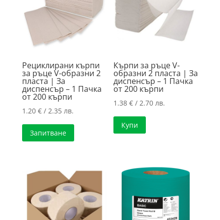
high
Рециклирани кърпи
Кърпи за ръце V-
за ръце V-образни 2
образни 2 пласта | За
пласта | За
диспенсър – 1 Пачка
диспенсър – 1 Пачка
от 200 кърпи
от 200 кърпи
1.38
€
/ 2.70 лв.
1.20
€
/ 2.35 лв.
Купи
Запитване