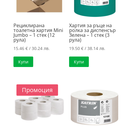
Рециклирана
Хартия за ръце на
тоалетна хартия Mini
ролка за диспенсър
Jumbo – 1 стек (12
Зелена – 1 стек (3
рула)
рула)
15.46
€
/ 30.24 лв.
19.50
€
/ 38.14 лв.
Купи
Купи
Промоция