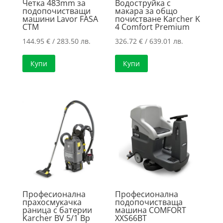
Четка 483mm за
Водоструйка с
подопочистващи
макара за общо
машини Lavor FASA
почистване Karcher K
CTM
4 Comfort Premium
144.95
€
/ 283.50 лв.
326.72
€
/ 639.01 лв.
Купи
Купи
Професионална
Професионална
прахосмукачка
подопочистваща
раница с батерии
машина COMFORT
Karcher BV 5/1 Bp
XXS66BT