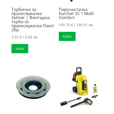
Торбичка за
Парочистачка
прахосмукачка
Karcher SC 1 Multi
Zelmer | Филтърна
Comfort
торба за
101.75
€
/ 199.01 лв.
прахосмукачка Пакет
2бр.
Купи
3.37
€
/ 6.59 лв.
Купи