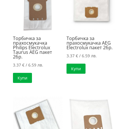
high
Торбичка за
Торбичка за
прахосмукачка
прахосмукачка AEG
Philips Electrolux
Electrolux пакет 2бр.
Taurus AEG пакет
3.37
€
/ 6.59 лв.
2бр.
3.37
€
/ 6.59 лв.
Купи
Купи