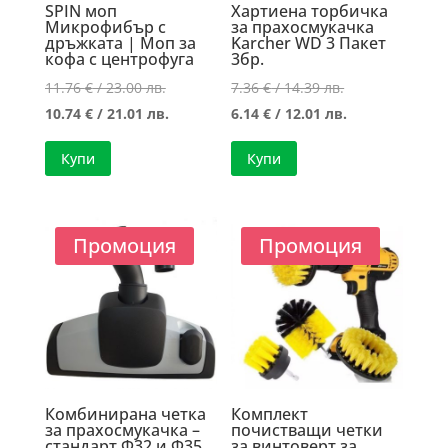
SPIN моп
Хартиена торбичка
Микрофибър с
за прахосмукачка
дръжката | Моп за
Karcher WD 3 Пакет
кофа с центрофуга
3бр.
Original
Original
11.76
€
/ 23.00 лв.
7.36
€
/ 14.39 лв.
price
Текущата
price
Текущата
10.74
€
/ 21.01 лв.
6.14
€
/ 12.01 лв.
was:
цена
was:
цена
Купи
Купи
11.76 €
е:
7.36 €
е:
/
10.74 €
/
6.14 €
23.00 лв..
/
14.39 лв..
/
Промоция
Промоция
21.01 лв..
12.01 лв..
Комбинирана четка
Комплект
за прахосмукачка –
почистващи четки
стандарт Ф32 и Ф35
за винтоверт за