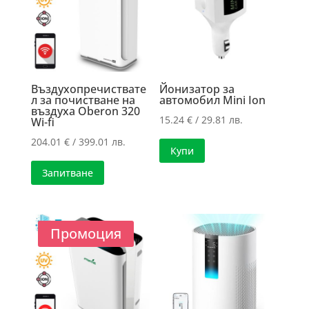
Въздухопречиствате
Йонизатор за
л за почистване на
автомобил Mini Ion
въздуха Oberon 320
15.24
€
/ 29.81 лв.
Wi-fi
204.01
€
/ 399.01 лв.
Купи
Запитване
Промоция