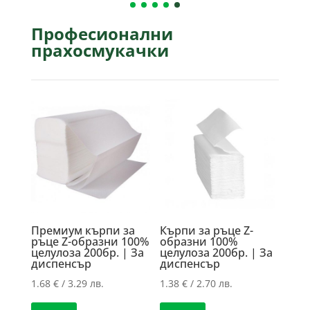
Професионални
прахосмукачки
Премиум кърпи за
Кърпи за ръце Z-
ръце Z-образни 100%
образни 100%
целулоза 200бр. | За
целулоза 200бр. | За
диспенсър
диспенсър
1.68
€
/ 3.29 лв.
1.38
€
/ 2.70 лв.