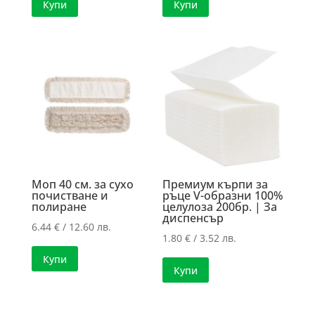
Купи
Купи
Моп 40 см. за сухо
Премиум кърпи за
почистване и
ръце V-образни 100%
полиране
целулоза 200бр. | За
диспенсър
6.44
€
/ 12.60 лв.
1.80
€
/ 3.52 лв.
Купи
Купи