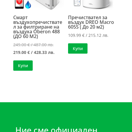
Смарт
Пречиствател за
въздухопречиствате
въздух DREO Macro
л за филтриране на
605S ( До 20 м2)
въздуха Oberon 488
109.99
€
/ 215.12 лв.
(ДО 60 М2)
Original
249.00
€
/ 487.00 лв.
Купи
price
Текущата
219.00
€
/ 428.33 лв.
was:
цена
Купи
249.00 €
е:
/
219.00 €
487.00 лв..
/
428.33 лв..
Ние сме официален