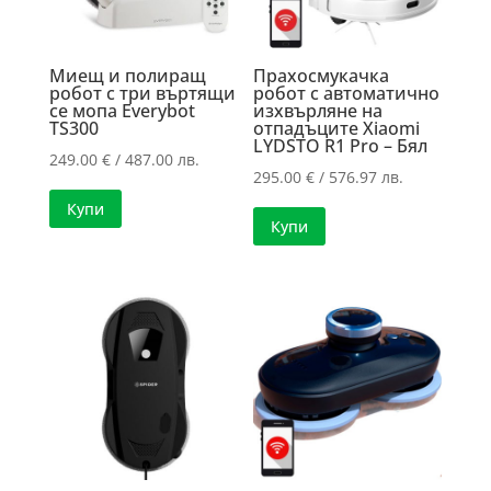
Миещ и полиращ
Прахосмукачка
робот с три въртящи
робот с автоматично
се мопа Everybot
изхвърляне на
TS300
отпадъците Xiaomi
LYDSTO R1 Pro – Бял
249.00
€
/ 487.00 лв.
295.00
€
/ 576.97 лв.
Купи
Купи