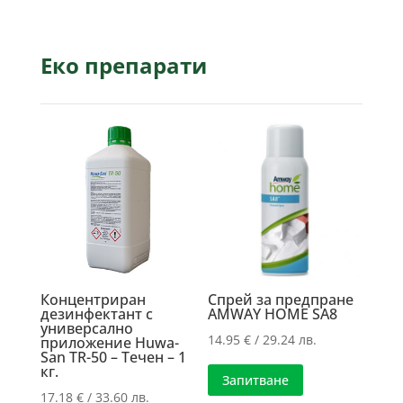
Еко препарати
Концентриран
Спрей за предпране
дезинфектант с
AMWAY HOME SA8
универсално
14.95
€
/ 29.24 лв.
приложение Huwa-
San TR-50 – Течен – 1
кг.
Запитване
17.18
€
/ 33.60 лв.