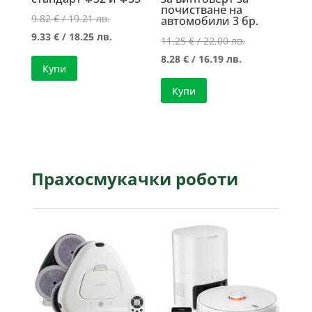
почистване на
Original
9.82
€
/ 19.21 лв.
автомобили 3 бр.
price
Текущата
9.33
€
/ 18.25 лв.
Original
11.25
€
/ 22.00 лв.
was:
цена
Текущата
price
8.28
€
/ 16.19 лв.
Купи
9.82 €
е:
цена
was:
/
9.33 €
Купи
е:
11.25 €
19.21 лв..
/
8.28 €
/
18.25 лв..
/
22.00 лв..
16.19 лв..
Прахосмукачки роботи