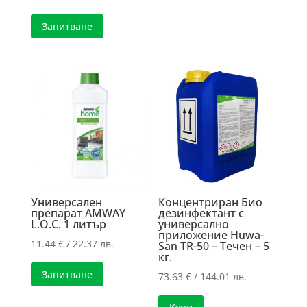
Запитване
Универсален
Концентриран Био
препарат AMWAY
дезинфектант с
L.O.C. 1 литър
универсално
приложение Huwa-
11.44
€
/ 22.37 лв.
San TR-50 – Течен – 5
кг.
Запитване
73.63
€
/ 144.01 лв.