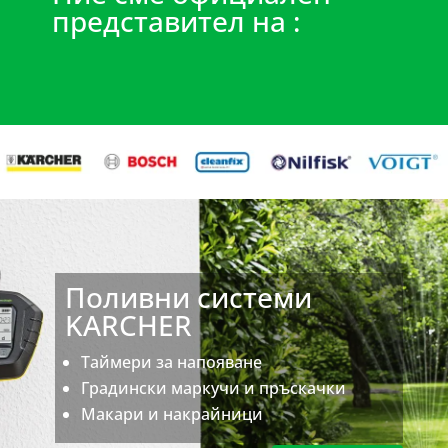
представител на :
Поливни системи
KARCHER
Таймери за напояване
Градински маркучи и пръскачки
Макари и накрайници