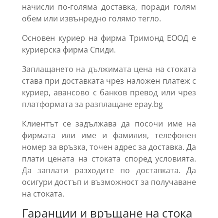
начисли по-голяма доставка, поради голям
обем или извънредно голямо тегло.
Основен куриер на фирма Тримонд ЕООД е
куриерска фирма Спиди.
Заплащането на дължимата цена на стоката
става при доставката чрез наложен платеж с
куриер, авансово с банков превод или чрез
платформата за разплащане epay.bg
Клиентът се задължава да посочи име на
фирмата или име и фамилия, телефонен
номер за връзка, точен адрес за доставка. Да
плати цената на стоката според условията.
Да заплати разходите по доставката. Да
осигури достъп и възможност за получаване
на стоката.
Гаранции и връщане на стокa