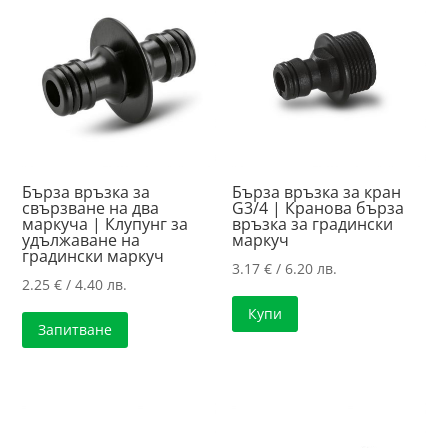
high
Бърза връзка за
Бърза връзка за кран
свързване на два
G3/4 | Кранова бърза
маркуча | Клупунг за
връзка за градински
удължаване на
маркуч
градински маркуч
3.17
€
/ 6.20 лв.
2.25
€
/ 4.40 лв.
Купи
Запитване