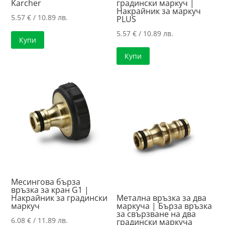
Karcher
градински маркуч |
Накрайник за маркуч
5.57
€
/ 10.89 лв.
PLUS
5.57
€
/ 10.89 лв.
Купи
Купи
Месингова бърза
връзка за кран G1 |
Накрайник за градински
Метална връзка за два
маркуч
маркуча | Бърза връзка
за свързване на два
6.08
€
/ 11.89 лв.
градински маркуча