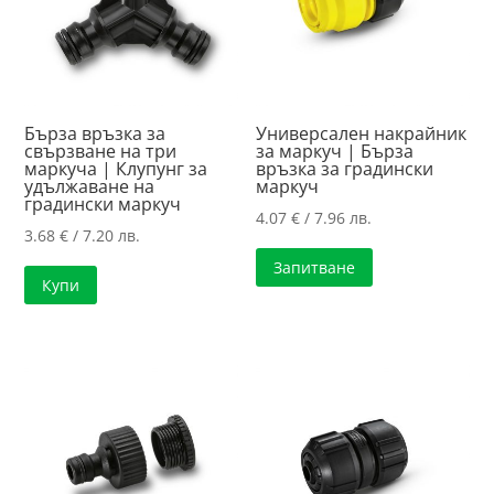
Бърза връзка за
Универсален накрайник
свързване на три
за маркуч | Бърза
маркуча | Клупунг за
връзка за градински
удължаване на
маркуч
градински маркуч
4.07
€
/ 7.96 лв.
3.68
€
/ 7.20 лв.
Запитване
Купи