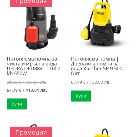
Промоция
high
Потопяема помпа за
Потопяема помпа |
чиста и мръсна вода
Дренажна помпа за
DEDRA DED8841 11000
вода Karcher SP 9.500
l/h 550W
Dirt
Original
81.30
€
/ 159.01 лв.
67.49
€
/ 132.00 лв.
price
Текущата
57.78
€
/ 113.01 лв.
Купи
was:
цена
Купи
81.30 €
е:
/
57.78 €
159.01 лв..
/
113.01 лв..
Промоция