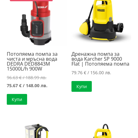
Потопяема помпа за
Дренажна помпа за
чиста и мръсна вода
вода Karcher SP 9000
DEDRA DED8843M
Flat | Потопяема помпа
15000L/h 900W
79.76
€
/ 156.00 лв.
Original
96.63
€
/ 188.99 лв.
price
Текущата
75.67
€
/ 148.00 лв.
Купи
was:
цена
Купи
96.63 €
е:
/
75.67 €
188.99 лв..
/
148.00 лв..