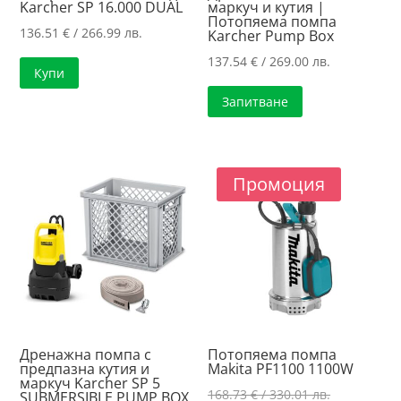
Karcher SP 16.000 DUAL
маркуч и кутия |
Потопяема помпа
136.51
€
/ 266.99 лв.
Karcher Pump Box
137.54
€
/ 269.00 лв.
Купи
Запитване
Промоция
Дренажна помпа с
Потопяема помпа
предпазна кутия и
Makita PF1100 1100W
маркуч Karcher SP 5
Original
168.73
€
/ 330.01 лв.
SUBMERSIBLE PUMP BOX