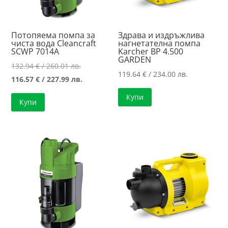
Потопяема помпа за
Здрава и издръжлива
чиста вода Cleancraft
нагнетателна помпа
SCWP 7014A
Karcher BP 4.500
GARDEN
Original
132.94
€
/ 260.01 лв.
119.64
€
/ 234.00 лв.
price
Текущата
116.57
€
/ 227.99 лв.
was:
цена
Купи
Купи
132.94 €
е:
/
116.57 €
260.01 лв..
/
227.99 лв..