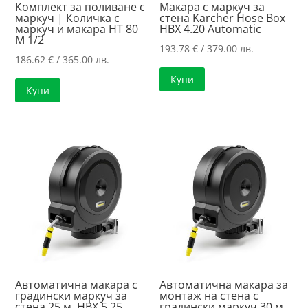
Комплект за поливане с
Макара с маркуч за
маркуч | Количка с
стена Karcher Hose Box
маркуч и макара HT 80
HBX 4.20 Automatic
M 1/2
193.78
€
/ 379.00 лв.
186.62
€
/ 365.00 лв.
Купи
Купи
Автоматична макара с
Автоматична макара за
градински маркуч за
монтаж на стена с
стена 25 м. HBX 5.25
градински маркуч 30 м.