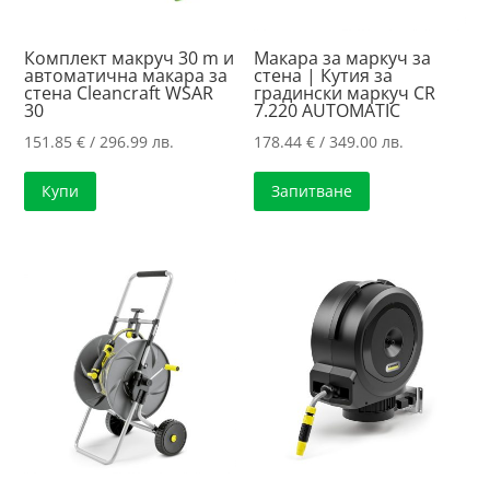
Комплект макруч 30 m и
Макара за маркуч за
автоматична макара за
стена | Кутия за
стена Cleancraft WSAR
градински маркуч CR
30
7.220 AUTOMATIC
151.85
€
/ 296.99 лв.
178.44
€
/ 349.00 лв.
Купи
Запитване