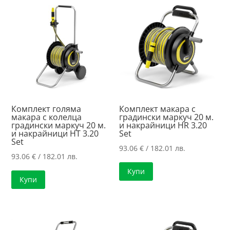
to
high
Комплект голяма
Комплект макара с
макара с колелца
градински маркуч 20 м.
градински маркуч 20 м.
и накрайници HR 3.20
и накрайници HT 3.20
Set
Set
93.06
€
/ 182.01 лв.
93.06
€
/ 182.01 лв.
Купи
Купи