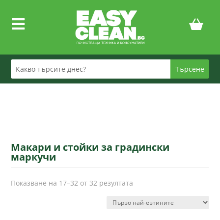

Макари и стойки за градински
маркучи
Sorted
Показване на 17–32 от 32 резултата
by
price:
low