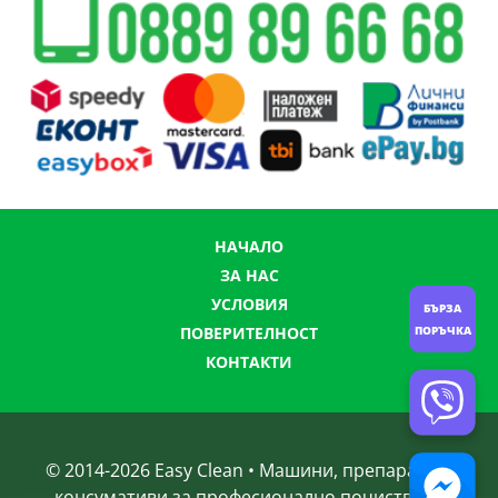
НАЧАЛО
ЗА НАС
УСЛОВИЯ
БЪРЗА
ПОРЪЧКА
ПОВЕРИТЕЛНОСТ
КОНТАКТИ
© 2014-
2026
Easy Clean • Машини, препарати и
консумативи за професионално почистване