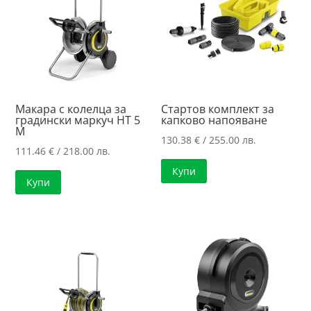
Макара с колелца за
Стартов комплект за
градински маркуч HT 5
капково напояване
M
130.38
€
/ 255.00 лв.
111.46
€
/ 218.00 лв.
Купи
Купи