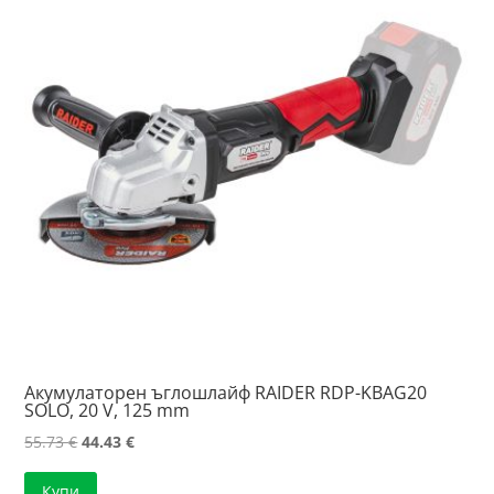
Акумулаторен ъглошлайф RAIDER RDP-KBAG20
SOLO, 20 V, 125 mm
Original
Текущата
55.73
€
44.43
€
price
цена
Купи