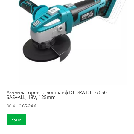
Акумулаторен ъглошлайф DEDRA DED7050
SAS+ALL, 18V, 125mm
Original
Текущата
86.41
€
65.24
€
price
цена
Купи
was:
е:
86.41 €.
65.24 €.