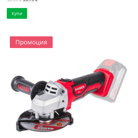
price
цена
Купи
was:
е:
38.35 €.
33.75 €.
Промоция