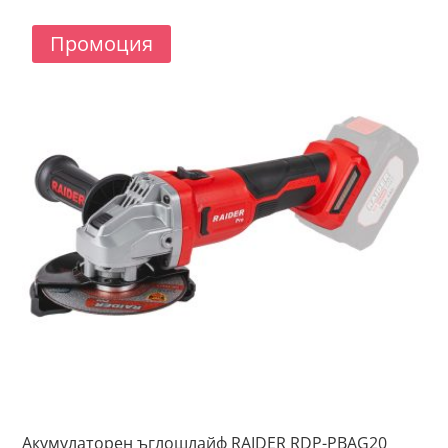
Промоция
Акумулаторен ъглошлайф RAIDER RDP-PBAG20