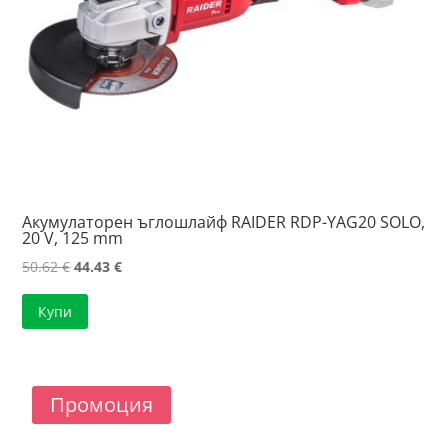
Акумулаторен ъглошлайф RAIDER RDP-YAG20 SOLO,
20 V, 125 mm
Original
Текущата
50.62
€
44.43
€
price
цена
Купи
was:
е:
50.62 €.
44.43 €.
Промоция