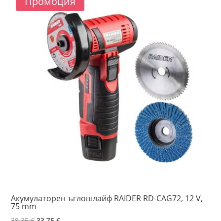
Промоция
high
Акумулаторен ъглошлайф RAIDER RD-CAG72, 12 V,
75 mm
Original
Текущата
38.35
€
33.75
€