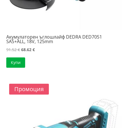
Акумулаторен ъглошлайф DEDRA DED7051
SAS+ALL, 18V, 125mm
Original
Текущата
91.52
€
68.62
€
price
цена
Купи
was:
е:
91.52 €.
68.62 €.
Промоция