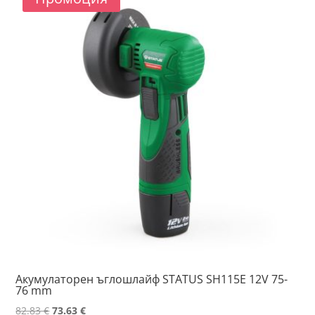
Акумулаторен ъглошлайф STATUS SH115E 12V 75-
76 mm
Original
Текущата
82.83
€
73.63
€