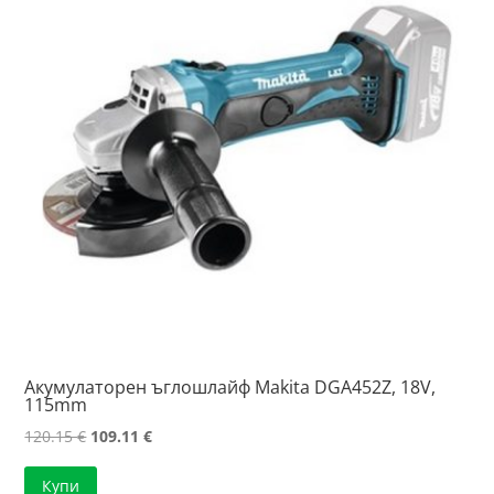
Акумулаторен ъглошлайф Makita DGA452Z, 18V,
115mm
Original
Текущата
120.15
€
109.11
€
price
цена
Купи
was:
е: