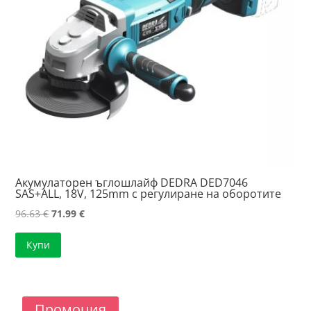
Акумулаторен ъглошлайф DEDRA DED7046
SAS+ALL, 18V, 125mm с регулиране на оборотите
Original
Текущата
96.63
€
71.99
€
price
цена
Купи
was:
е:
96.63 €.
71.99 €.
Промоция