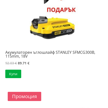
Акумулаторен ъглошлайф STANLEY SFMCG300B,
115mm, 18V
Original
Текущата
92.03
€
89.71
€
price
цена
Купи
was:
е:
92.03 €.
89.71 €.
Промоция