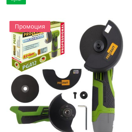
was:
е:
55.73 €.
44.43 €.
Промоция