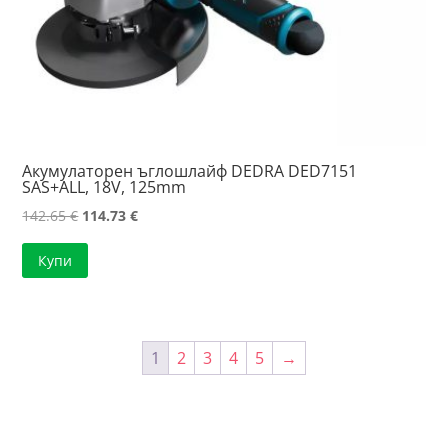
Акумулаторен ъглошлайф DEDRA DED7151
SAS+ALL, 18V, 125mm
Original
Текущата
142.65
€
114.73
€
price
цена
Купи
was:
е:
142.65 €.
114.73 €.
1
2
3
4
5
→