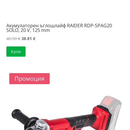
Акумулаторен ъглошлайф RAIDER RDP-SPAG20
SOLO, 20 V, 125 mm
Original
Текущата
40.90
€
38.81
€
price
цена
Купи
was:
е:
40.90 €.
38.81 €.
Промоция