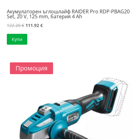
Акумулаторен ъглошлайф RAIDER Pro RDP-PBAG20
Set, 20 V, 125 mm, батерия 4 Ah
Original
Текущата
122.20
€
111.92
€
price
цена
Купи
was:
е:
122.20 €.
111.92 €.
Промоция