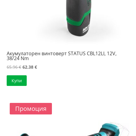
Акумулаторен винтоверт STATUS CBL12LI, 12V,
38/24 Nm
Original
Текущата
65.96
€
62.38
€
price
цена
Купи
was:
е:
65.96 €.
62.38 €.
Промоция