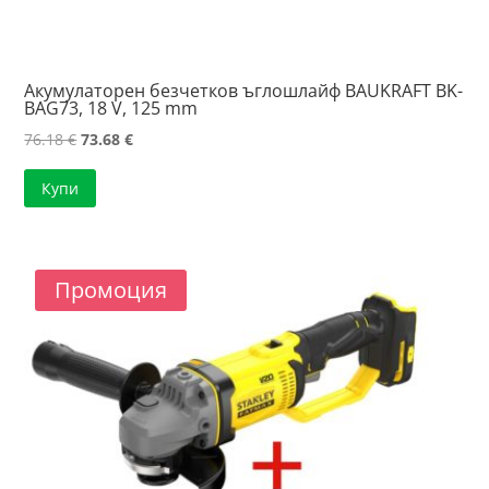
Акумулаторен безчетков ъглошлайф BAUKRAFT BK-
BAG73, 18 V, 125 mm
Original
Текущата
76.18
€
73.68
€
price
цена
Купи
was:
е:
76.18 €.
73.68 €.
Промоция