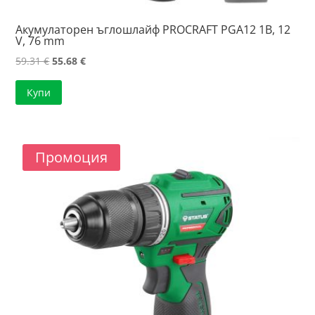
Акумулаторен ъглошлайф PROCRAFT PGA12 1B, 12
V, 76 mm
Original
Текущата
59.31
€
55.68
€
price
цена
Купи
was:
е:
59.31 €.
55.68 €.
Промоция