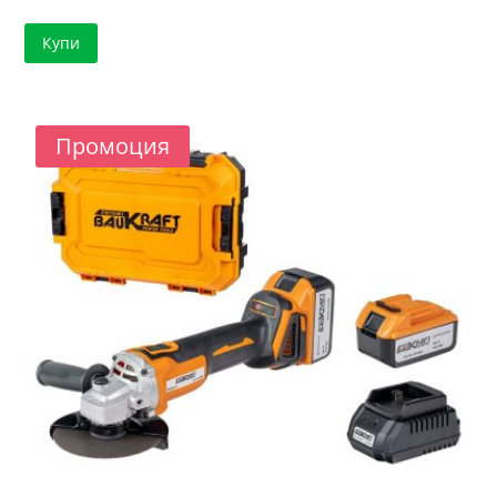
price
цена
Купи
was:
е:
82.83 €.
73.63 €.
Промоция