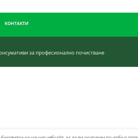
КОНТАКТИ
 консумативи за професионално почистване
бисквитки на нашия уебсайт, за да ви осигурим по-добър пот