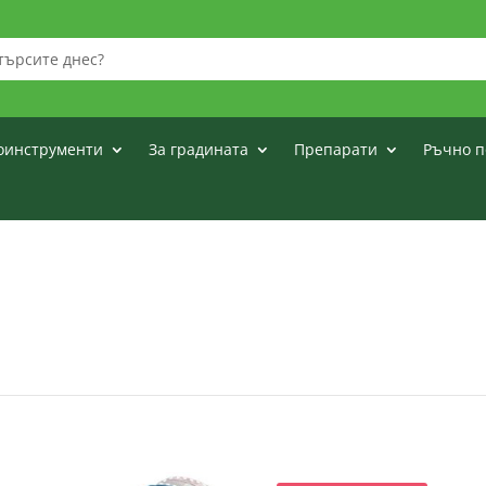
оинструменти
За градината
Препарати
Ръчно п