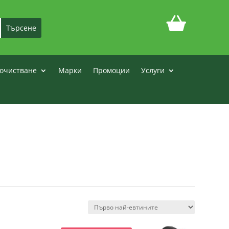
очистване
Марки
Промоции
Услуги