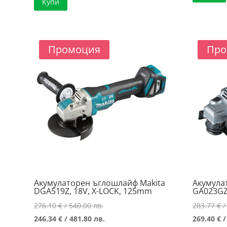
Купи
249.51 €
е:
/
221.03 €
488.00 лв..
/
432.30 лв..
Промоция
Про
Акумулаторен ъглошлайф Makita
Акумула
DGA519Z, 18V, X-LOCK, 125mm
GA023GZ
Original
276.10
€
/ 540.00 лв.
283.77
€
/
price
Текущата
246.34
€
/ 481.80 лв.
269.40
€
/