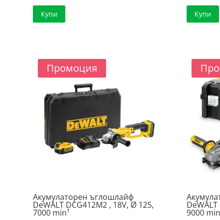
was:
цена
Купи
Купи
276.10 €
е:
/
246.34 €
540.00 лв..
/
481.80 лв..
Промоция
Про
Акумулаторен ъглошлайф
Акумула
DeWALT DCG412M2 , 18V, Ø 125,
DeWALT D
7000 min¹
9000 min