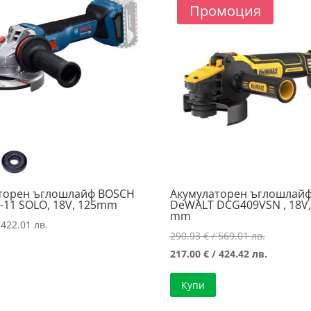
Промоция
торен ъглошлайф BOSCH
Акумулаторен ъглошлай
-11 SOLO, 18V, 125mm
DeWALT DCG409VSN , 18V,
mm
 422.01 лв.
Original
290.93
€
/ 569.01 лв.
price
Текущат
217.00
€
/ 424.42 лв.
was:
цена
Купи
290.93 €
е:
/
217.00 €