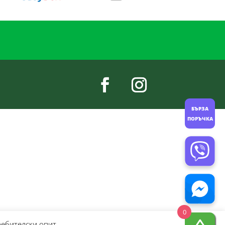
БЪРЗА
ПОРЪЧКА
0
ребителски опит.