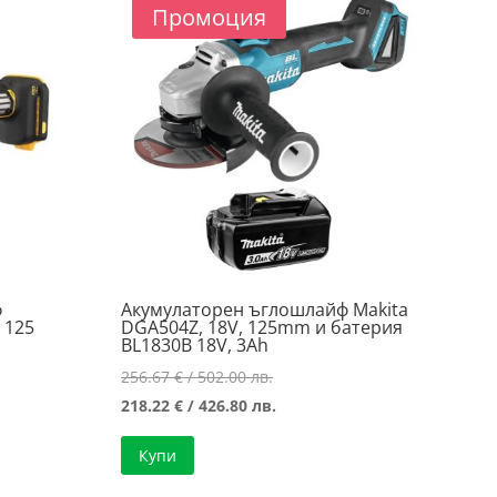
Промоция
ф
Акумулаторен ъглошлайф Makita
 125
DGA504Z, 18V, 125mm и батерия
BL1830B 18V, 3Ah
Original
256.67
€
/ 502.00 лв.
а
price
Текущата
218.22
€
/ 426.80 лв.
was:
цена
Купи
256.67 €
е:
/
218.22 €