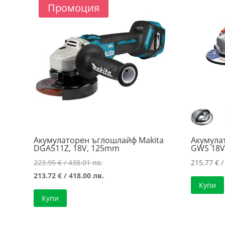
price:
Промоция
low
to
high
Акумулаторен ъглошлайф Makita
Акумула
DGA511Z, 18V, 125mm
GWS 18V
Original
223.95
€
/ 438.01 лв.
215.77
€
/
price
Текущата
213.72
€
/ 418.00 лв.
Купи
was:
цена
Купи
223.95 €
е:
/
213.72 €