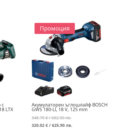
.
..
Промоция
 с
Акумулаторен ъглошлайф BOSCH
18 LTX
GWS 180-LI, 18 V, 125 mm
Original
348.70
€
/ 682.00 лв.
price
Текущата
320.02
€
/ 625.90 лв.
а