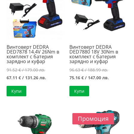
Винтоверт DEDRA
Винтоверт DEDRA
DED7878 14.4V 26Nm в
DED7880 18V 30Nm в
комплект с батерия
комплект с батерия
зарядно и куфар
зарядно и куфар
Original
Original
91.52
€
/ 179.00 лв.
96.63
€
/ 188.99 лв.
price
Текущата
price
Текущата
67.11
€
/ 131.26 лв.
75.16
€
/ 147.00 лв.
was:
цена
was:
цена
Купи
Купи
91.52 €
е:
96.63 €
е:
/
67.11 €
/
75.16 €
179.00 лв..
/
188.99 лв..
/
131.26 лв..
147.00 лв..
Промоция