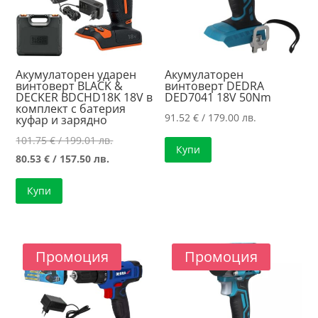
Акумулаторен ударен
Акумулаторен
винтоверт BLACK &
винтоверт DEDRA
DECKER BDCHD18K 18V в
DED7041 18V 50Nm
комплект с батерия
91.52
€
/ 179.00 лв.
куфар и зарядно
Original
101.75
€
/ 199.01 лв.
Купи
Текущата
price
80.53
€
/ 157.50 лв.
цена
was:
Купи
е:
101.75 €
80.53 €
/
/
199.01 лв..
157.50 лв..
Промоция
Промоция