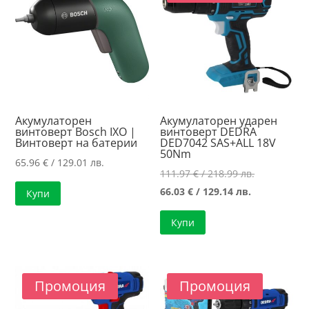
Акумулаторен
Акумулаторен ударен
винтоверт Bosch IXO |
винтоверт DEDRA
Винтоверт на батерии
DED7042 SAS+ALL 18V
50Nm
65.96
€
/ 129.01 лв.
Original
111.97
€
/ 218.99 лв.
Текущата
price
66.03
€
/ 129.14 лв.
Купи
цена
was:
Купи
е:
111.97 €
66.03 €
/
/
218.99 лв..
129.14 лв..
Промоция
Промоция