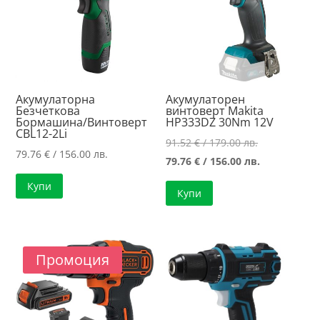
Акумулаторна
Акумулаторен
Безчеткова
винтоверт Makita
Бормашина/Винтоверт
HP333DZ 30Nm 12V
CBL12-2Li
Original
91.52
€
/ 179.00 лв.
79.76
€
/ 156.00 лв.
price
Текущата
79.76
€
/ 156.00 лв.
was:
цена
Купи
Купи
91.52 €
е:
/
79.76 €
179.00 лв..
/
156.00 лв..
Промоция