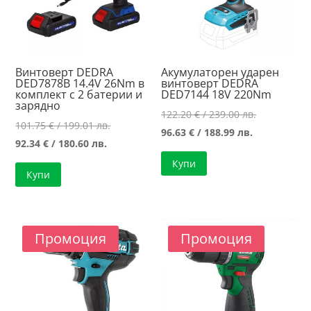
Винтоверт DEDRA
Акумулаторен ударен
DED7878B 14.4V 26Nm в
винтоверт DEDRA
комплект с 2 батерии и
DED7144 18V 220Nm
зарядно
Original
122.20
€
/ 239.00 лв.
Original
101.75
€
/ 199.01 лв.
Текущата
price
96.63
€
/ 188.99 лв.
Текущата
price
92.34
€
/ 180.60 лв.
цена
was:
цена
was:
Купи
е:
122.20 €
Купи
е:
101.75 €
96.63 €
/
92.34 €
/
/
239.00 лв..
/
199.01 лв..
188.99 лв..
180.60 лв..
Промоция
Промоция