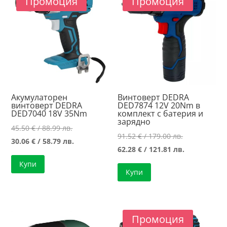
Промоция
Промоция
high
Акумулаторен
Винтоверт DEDRA
винтоверт DEDRA
DED7874 12V 20Nm в
DED7040 18V 35Nm
комплект с батерия и
зарядно
Original
45.50
€
/ 88.99 лв.
Original
91.52
€
/ 179.00 лв.
price
Текущата
30.06
€
/ 58.79 лв.
price
Текущата
62.28
€
/ 121.81 лв.
was:
цена
was:
цена
Купи
45.50 €
е:
Купи
91.52 €
е:
/
30.06 €
/
62.28 €
88.99 лв..
/
179.00 лв..
/
58.79 лв..
121.81 лв..
Промоция