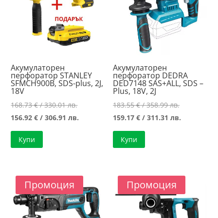
Акумулаторен
Акумулаторен
перфоратор STANLEY
перфоратор DEDRA
SFMCH900B, SDS-plus, 2J,
DED7148 SAS+ALL, SDS –
18V
Plus, 18V, 2J
Original
Original
168.73
€
/ 330.01 лв.
183.55
€
/ 358.99 лв.
price
Текущата
price
Текущата
156.92
€
/ 306.91 лв.
159.17
€
/ 311.31 лв.
was:
цена
was:
цена
Купи
Купи
168.73 €
е:
183.55 €
е:
/
156.92 €
/
159.17 €
330.01 лв..
/
358.99 лв..
/
306.91 лв..
311.31 лв..
Промоция
Промоция