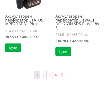
Акумулаторен
Акумулаторен
перфоратор STATUS
перфоратор DeWALT
MPB20 SDS – Plus
DCH263N SDS-Plus , 18V,
3J
Original
214.23
€
/ 419.00 лв.
Original
249.51
€
/ 488.00 лв.
price
Текущата
207.53
€
/ 405.89 лв.
price
Текущата
218.78
€
/ 427.90 лв.
was:
цена
was:
цена
Купи
214.23 €
е:
Купи
249.51 €
е:
/
207.53 €
/
218.78 €
419.00 лв..
/
488.00 лв..
/
405.89 лв..
427.90 лв..
1
2
3
4
5
→