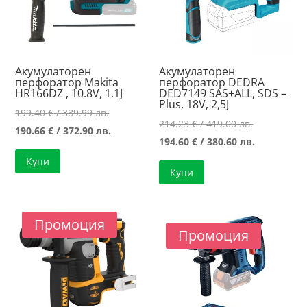
Акумулаторен
Акумулаторен
перфоратор Makita
перфоратор DEDRA
HR166DZ , 10.8V, 1.1J
DED7149 SAS+ALL, SDS –
Plus, 18V, 2,5J
Original
199.40
€
/ 389.99 лв.
Original
214.23
€
/ 419.00 лв.
price
Текущата
190.66
€
/ 372.90 лв.
price
Текущата
194.60
€
/ 380.60 лв.
was:
цена
was:
цена
Купи
199.40 €
е:
Купи
214.23 €
е:
/
190.66 €
/
194.60 €
389.99 лв..
/
419.00 лв..
/
372.90 лв..
Промоция
380.60 лв..
Промоция