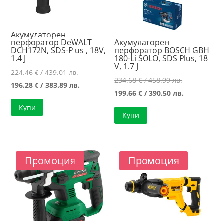
Акумулаторен
перфоратор DeWALT
Акумулаторен
DCH172N, SDS-Plus , 18V,
перфоратор BOSCH GBH
1.4 J
180-Li SOLO, SDS Plus, 18
V, 1.7 J
Original
224.46
€
/ 439.01 лв.
Original
234.68
€
/ 458.99 лв.
price
Текущата
196.28
€
/ 383.89 лв.
price
Текущата
199.66
€
/ 390.50 лв.
was:
цена
was:
цена
Купи
224.46 €
е:
Купи
234.68 €
е:
/
196.28 €
/
199.66 €
439.01 лв..
/
458.99 лв..
/
383.89 лв..
390.50 лв..
Промоция
Промоция