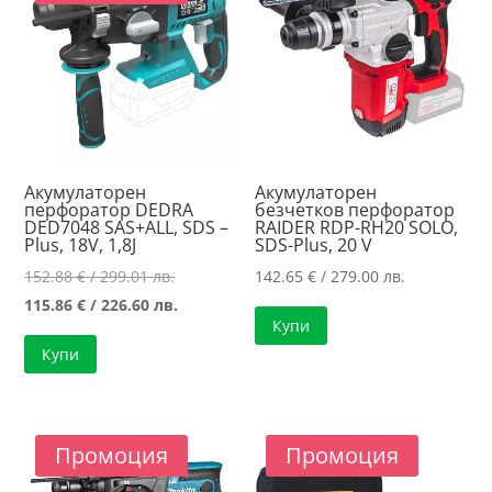
Акумулаторен
Акумулаторен
перфоратор DEDRA
безчетков перфоратор
DED7048 SAS+ALL, SDS –
RAIDER RDP-RH20 SOLO,
Plus, 18V, 1,8J
SDS-Plus, 20 V
Original
152.88
€
/ 299.01 лв.
142.65
€
/ 279.00 лв.
price
Текущата
115.86
€
/ 226.60 лв.
Купи
was:
цена
Купи
152.88 €
е:
/
115.86 €
299.01 лв..
/
226.60 лв..
Промоция
Промоция