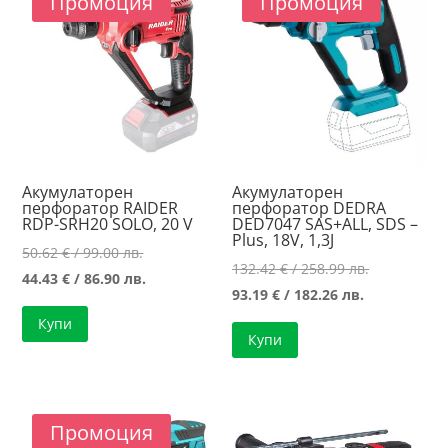
Промоция
Промоция
high
Акумулаторен
Акумулаторен
перфоратор RAIDER
перфоратор DEDRA
RDP-SRH20 SOLO, 20 V
DED7047 SAS+ALL, SDS –
Plus, 18V, 1,3J
Original
50.62
€
/ 99.00 лв.
Original
132.42
€
/ 258.99 лв.
price
Текущата
44.43
€
/ 86.90 лв.
Текущата
price
93.19
€
/ 182.26 лв.
was:
цена
цена
was:
Купи
50.62 €
е:
Купи
е:
132.42 €
/
44.43 €
93.19 €
/
99.00 лв..
/
/
258.99 лв..
86.90 лв..
182.26 лв..
Промоция