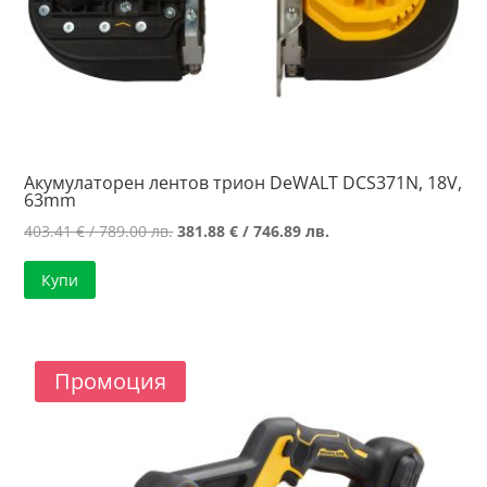
Акумулаторен лентов трион DeWALT DCS371N, 18V,
63mm
Original
Текущата
403.41
€
/ 789.00 лв.
381.88
€
/ 746.89 лв.
price
цена
Купи
was:
е:
403.41 €
381.88 €
/
/
789.00 лв..
746.89 лв..
Промоция