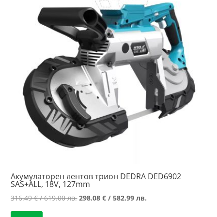
high
Акумулаторен лентов трион DEDRA DED6902
SAS+ALL, 18V, 127mm
Original
Текущата
316.49
€
/ 619.00 лв.
298.08
€
/ 582.99 лв.
price
цена