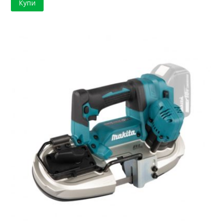
Купи
was:
е:
316.49 €
298.08 €
/
/
619.00 лв..
582.99 лв..