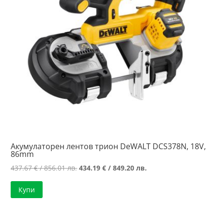
Акумулаторен лентов трион DeWALT DCS378N, 18V,
86mm
Original
Текущата
437.67
€
/ 856.01 лв.
434.19
€
/ 849.20 лв.
price
цена
Купи
was:
е:
437.67 €
434.19 €