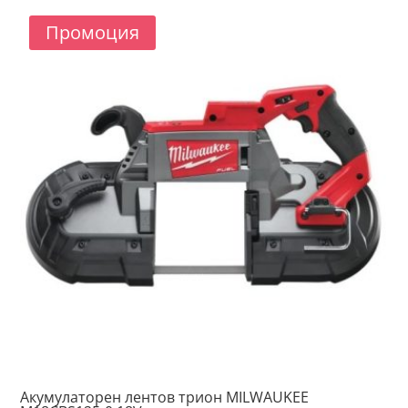
/
/
856.01 лв..
849.20 лв..
Промоция
Акумулаторен лентов трион MILWAUKEE