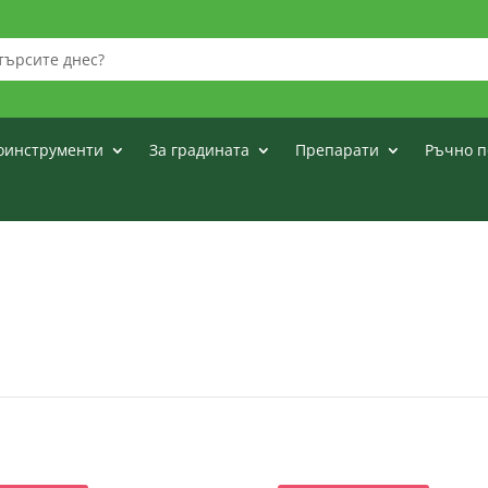
оинструменти
За градината
Препарати
Ръчно п