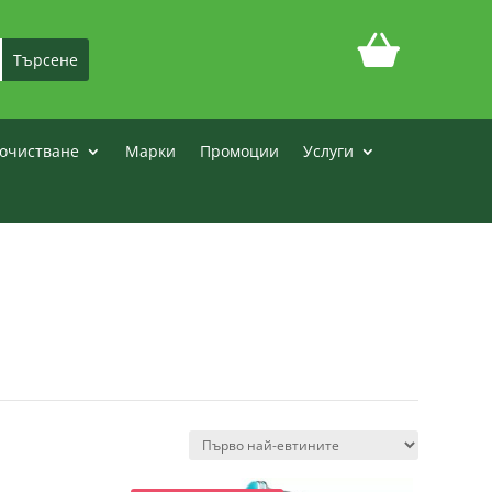
очистване
Марки
Промоции
Услуги