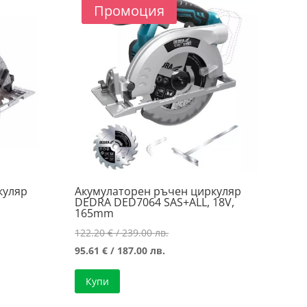
Промоция
куляр
Акумулаторен ръчен циркуляр
DEDRA DED7064 SAS+ALL, 18V,
165mm
Original
122.20
€
/ 239.00 лв.
Текущата
price
95.61
€
/ 187.00 лв.
цена
was:
Купи
е:
122.20 €
95.61 €
/