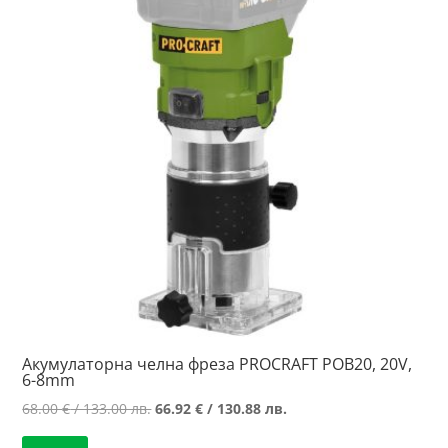
high
Акумулаторна челна фреза PROCRAFT POB20, 20V,
6-8mm
Original
Текущата
68.00
€
/ 133.00 лв.
66.92
€
/ 130.88 лв.
price
цена