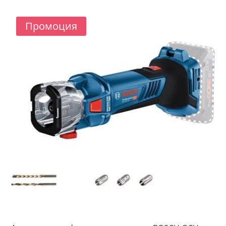
/
/
334.99 лв..
319.00 лв..
Промоция