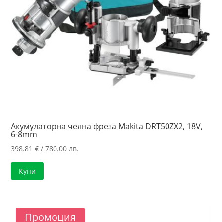
Акумулаторна челна фреза Makita DRT50ZX2, 18V,
6-8mm
398.81
€
/ 780.00 лв.
Купи
Промоция