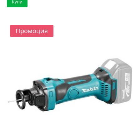
Купи
was:
е:
68.00 €
66.92 €
/
/
133.00 лв..
130.88 лв..
Промоция