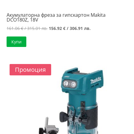
Акумулаторна фреза за гипскартон Makita
DCO180Z, 18V
Original
Текущата
161.06
€
/ 315.01 лв.
156.92
€
/ 306.91 лв.
price
цена
Купи
was:
е:
161.06 €
156.92 €
/
/
315.01 лв..
306.91 лв..
Промоция