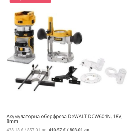
Акумулаторна оберфреза DeWALT DCW604N, 18V,
8mm
Original
Текущата
438.18
€
/ 857.01 лв.
410.57
€
/ 803.01 лв.