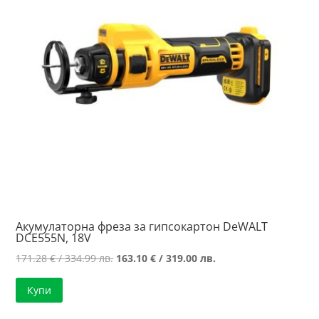
Акумулаторна фреза за гипсокартон DeWALT
DCE555N, 18V
Original
Текущата
171.28
€
/ 334.99 лв.
163.10
€
/ 319.00 лв.
price
цена
Купи
was:
е:
171.28 €
163.10 €