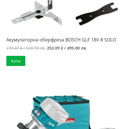
Акумулаторна оберфреза BOSCH GLF 18V-8 SOLO
Original
Текущата
270.47
€
/ 528.99 лв.
253.09
€
/ 495.00 лв.
price
цена
Купи
was:
е:
270.47 €
253.09 €
/
/
528.99 лв..
495.00 лв..