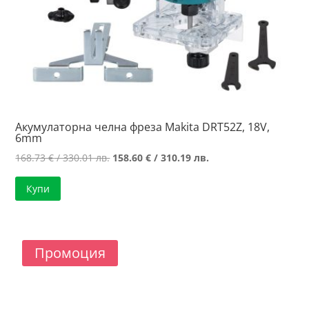
Акумулаторна челна фреза Makita DRT52Z, 18V,
6mm
Original
Текущата
168.73
€
/ 330.01 лв.
158.60
€
/ 310.19 лв.
price
цена
Купи
was:
е:
168.73 €
158.60 €
/
/
330.01 лв..
310.19 лв..
Промоция