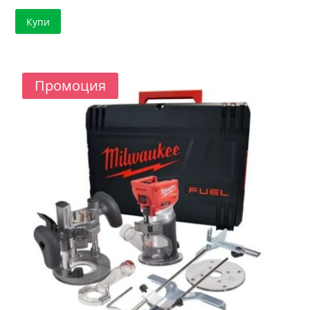
price
цена
Купи
was:
е:
438.18 €
410.57 €
/
/
857.01 лв..
803.01 лв..
Промоция