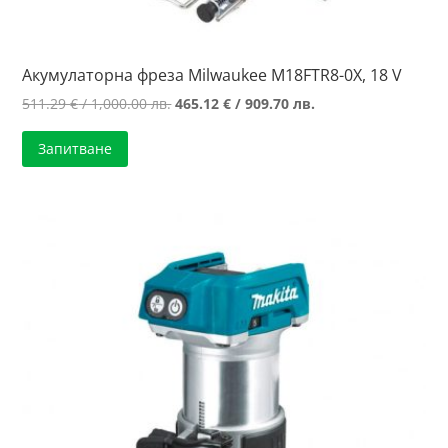
Акумулаторна фреза Milwaukee M18FTR8-0X, 18 V
Original
Текущата
511.29
€
/ 1,000.00 лв.
465.12
€
/ 909.70 лв.
price
цена
Запитване
was:
е:
511.29 €
465.12 €
/
/
1,000.00 лв..
909.70 лв..