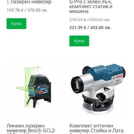
| Лазерен нивелир
G Pro с зелен лъч,
комплект статив и
193.78
€
/ 379.00 лв.
мишена
Original
275.59
€
/ 539.01 лв.
Купи
price
Текущата
221.39
€
/ 433.00 лв.
was:
цена
Купи
275.59 €
е:
/
221.39 €
539.01 лв..
/
433.00 лв..
Линеен лазерен
Комплект оптичен
нивелир Bosch GCL2-
нивелир Стойка и Лата