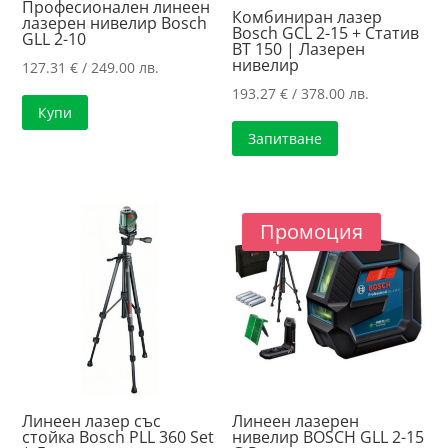
Професионален линеен
Комбиниран лазер
лазерен нивелир Bosch
Bosch GCL 2-15 + Статив
GLL 2-10
BT 150 | Лазерен
нивелир
127.31
€
/ 249.00 лв.
193.27
€
/ 378.00 лв.
Купи
Запитване
Промоция
Линеен лазер със
Линеен лазерен
стойка Bosch PLL 360 Set
нивелир BOSCH GLL 2-15