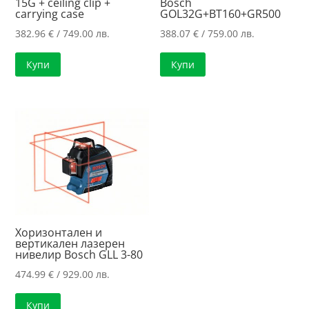
15G + ceiling clip +
Bosch
carrying case
GOL32G+BT160+GR500
382.96
€
/ 749.00 лв.
388.07
€
/ 759.00 лв.
Купи
Купи
Хоризонтален и
вертикален лазерен
нивелир Bosch GLL 3-80
474.99
€
/ 929.00 лв.
Купи