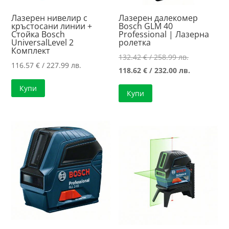
Лазерен нивелир с
Лазерен далекомер
кръстосани линии +
Bosch GLM 40
Стойка Bosch
Professional | Лазерна
UniversalLevel 2
ролетка
Комплект
Original
132.42
€
/ 258.99 лв.
116.57
€
/ 227.99 лв.
price
Текущата
118.62
€
/ 232.00 лв.
was:
цена
Купи
Купи
132.42 €
е:
/
118.62 €
258.99 лв..
/
232.00 лв..