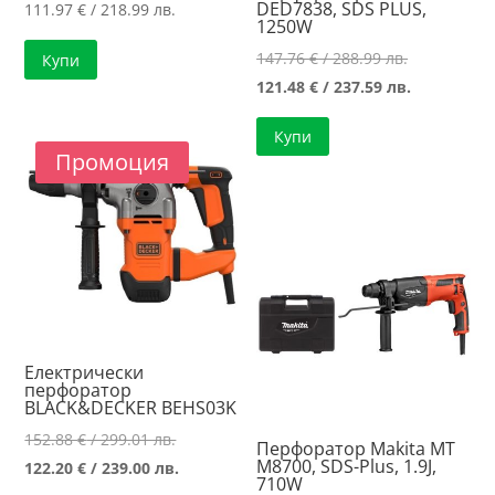
DED7838, SDS PLUS,
111.97
€
/ 218.99 лв.
1250W
Original
147.76
€
/ 288.99 лв.
Купи
price
Текущата
121.48
€
/ 237.59 лв.
was:
цена
Купи
147.76 €
е:
Промоция
/
121.48 €
288.99 лв..
/
237.59 лв..
Eлектрически
перфоратор
BLACK&DECKER BEHS03K
Original
152.88
€
/ 299.01 лв.
Перфоратор Makita MT
M8700, SDS-Plus, 1.9J,
price
Текущата
122.20
€
/ 239.00 лв.
710W