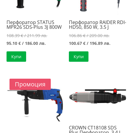
Перфоратор STATUS
Перфоратор RAIDER RDI-
MPR26 SDS-Plus 3J 800W
HD50, 850 W, 3.5 J
Original
Original
108.39
€
/ 211.99 лв.
106.86
€
/ 209.00 лв.
Текущата
price
price
Текущата
95.10
€
/ 186.00 лв.
100.67
€
/ 196.89 лв.
цена
was:
was:
цена
Купи
Купи
е:
108.39 €
106.86 €
е:
95.10 €
/
/
100.67 €
/
211.99 лв..
209.00 лв..
/
186.00 лв..
196.89 лв..
Промоция
CROWN CT18108 SDS
Plus Перфоратор, 3.4 J,