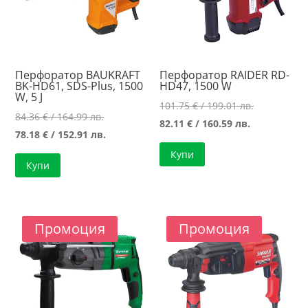
Перфоратор BAUKRAFT
Перфоратор RAIDER RD-
BK-HD61, SDS-Plus, 1500
HD47, 1500 W
W, 5 J
Original
101.75
€
/ 199.01 лв.
Original
84.36
€
/ 164.99 лв.
Текущата
price
82.11
€
/ 160.59 лв.
price
Текущата
78.18
€
/ 152.91 лв.
цена
was:
was:
цена
Купи
е:
101.75 €
Купи
84.36 €
е:
82.11 €
/
/
78.18 €
/
199.01 лв..
164.99 лв..
/
160.59 лв..
152.91 лв..
Промоция
Промоция