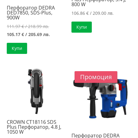
800 W
Перфоратор DEDRA
DED7850, SDS-Plus,
106.86
€
/ 209.00 лв.
900W
Original
111.97
€
/ 218.99 лв.
Купи
price
Текущата
105.17
€
/ 205.69 лв.
was:
цена
Купи
111.97 €
е:
/
105.17 €
218.99 лв..
/
205.69 лв..
Промоция
CROWN CT18116 SDS
Plus Перфоратор, 4.8 J,
1050 W
Перфоратор DEDRA