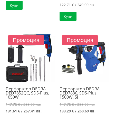
was:
цена
122.71
€
/ 240.00 лв.
Купи
152.88 €
е:
/
122.20 €
Купи
299.01 лв..
/
239.00 лв..
Промоция
Промоция
Перфоратор DEDRA
Перфоратор DEDRA
DED7852QC, SDS-Plus,
DED7836, SDS-Plus,
1050W
1500W, 5J
Original
Original
147.76
€
/ 288.99 лв.
147.76
€
/ 288.99 лв.
price
Текущата
price
Текущата
131.61
€
/ 257.41 лв.
133.29
€
/ 260.69 лв.