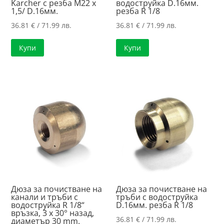
Karcher с резба M22 x
водоструйка D.16мм.
1,5/ D.16мм.
резба R 1/8
36.81
€
/ 71.99 лв.
36.81
€
/ 71.99 лв.
Купи
Купи
Дюза за почистване на
Дюза за почистване на
канали и тръби с
тръби с водоструйка
водоструйка R 1/8“
D.16мм. резба R 1/8
връзка, 3 x 30° назад,
36.81
€
/ 71.99 лв.
диаметър 30 ​​mm.