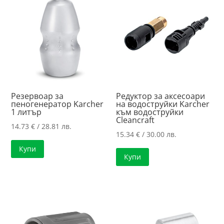
high
Резервоар за
Редуктор за аксесоари
пеногенератор Karcher
на водоструйки Karcher
1 литър
към водоструйки
Cleancraft
14.73
€
/ 28.81 лв.
15.34
€
/ 30.00 лв.
Купи
Купи