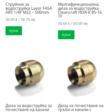
Струйник за
Мултифункционална
водоструйка Lavor FASA
дюза за водоструйка
AR5 1/4F M22 – 500mm
Cleancraft HDR-K 85-16
TF
30.06
€
/ 58.79 лв.
30.68
€
/ 60.00 лв.
Купи
Купи
Дюза за водоструйка за
Дюза за почистване на
почистване на канали
тръби и канали с