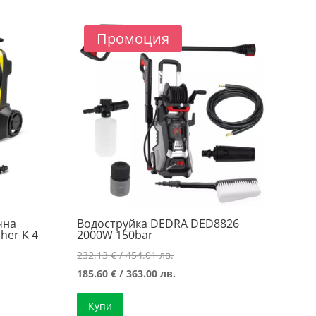
Промоция
чна
Водоструйка DEDRA DED8826
her K 4
2000W 150bar
Original
232.13
€
/ 454.01 лв.
price
Текущата
185.60
€
/ 363.00 лв.
was:
цена
Купи
232.13 €
е: