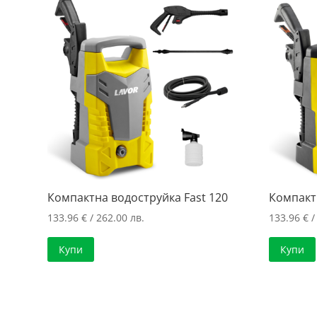
price:
low
to
high
Компактна водоструйка Fast 120
Компакт
133.96
€
/ 262.00 лв.
133.96
€
/
Купи
Купи