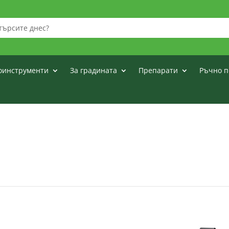
оинструменти
За градината
Препарати
Ръчно п