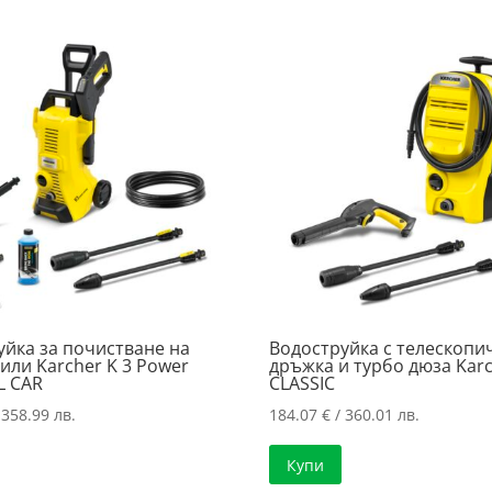
уйка за почистване на
Водоструйка с телескопи
или Karcher K 3 Power
дръжка и турбо дюза Karc
 CAR
CLASSIC
 358.99 лв.
184.07
€
/ 360.01 лв.
Купи