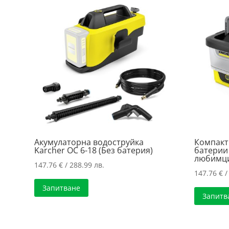
Акумулаторна водоструйка
Компакт
Karcher OC 6-18 (Без батерия)
батерии
любимци
147.76
€
/ 288.99 лв.
147.76
€
/
Запитване
Запитв