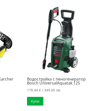
.
..
Karcher
Водоструйка с пеногенератор
Bosch UniversalAquatak 125
178.44
€
/ 349.00 лв.
Купи