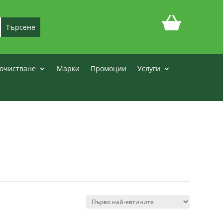
очистване
Марки
Промоции
Услуги