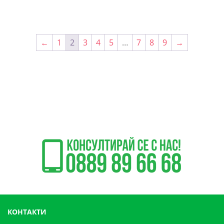
←
1
2
3
4
5
…
7
8
9
→
КОНТАКТИ