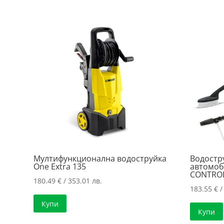
Мултифункционална водоструйка
Водостр
One Extra 135
автомоб
CONTROL
180.49
€
/ 353.01 лв.
183.55
€
/
Купи
Купи