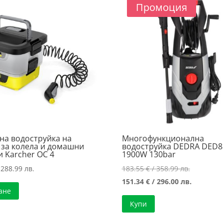
Промоция
на водоструйка на
Многофункционална
 за колела и домашни
водоструйка DEDRA DED8
 Karcher OC 4
1900W 130bar
Original
 288.99 лв.
183.55
€
/ 358.99 лв.
price
Текущат
151.34
€
/ 296.00 лв.
ане
was:
цена
Купи
183.55 €
е:
/
151.34 €