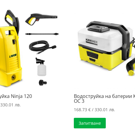
358.99 лв.
/
296.00 лв
йка Ninja 120
Водоструйка на батерии 
OC 3
 330.01 лв.
168.73
€
/ 330.01 лв.
Запитване