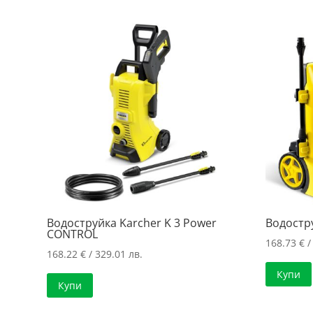
Водоструйка Karcher K 3 Power
Водостру
CONTROL
168.73
€
/
168.22
€
/ 329.01 лв.
Купи
Купи