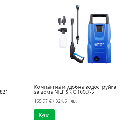
Компактна и удобна водоструйка
821
за дома NILFISK C 100.7-5
165.97
€
/ 324.61 лв.
а
Купи