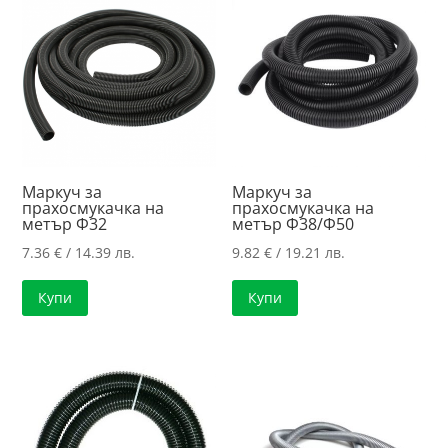
high
Маркуч за
Маркуч за
прахосмукачка на
прахосмукачка на
метър Ф32
метър Ф38/Ф50
7.36
€
/ 14.39 лв.
9.82
€
/ 19.21 лв.
Купи
Купи