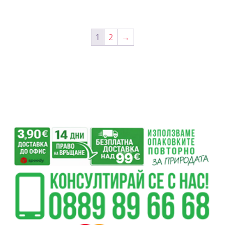
1
2
→