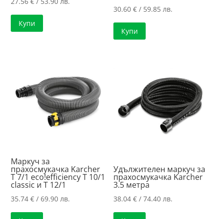
27.56
€
/ 53.90 лв.
30.60
€
/ 59.85 лв.
Купи
Купи
Маркуч за
прахосмукачка Karcher
Удължителен маркуч за
T 7/1 eco!efficiency T 10/1
прахосмукачка Karcher
classic и Т 12/1
3.5 метра
35.74
€
/ 69.90 лв.
38.04
€
/ 74.40 лв.