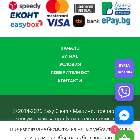
НАЧАЛО
ЗА НАС
УСЛОВИЯ
БЪРЗА
ПОРЪЧКА
ПОВЕРИТЕЛНОСТ
КОНТАКТИ
© 2014-
2026
Easy Clean • Машини, препарати и
консумативи за професионално почистване
Нue използвамe бисквитки на нашия уебсайт, за да ви
0
осигурим по-добър потребителски опит.