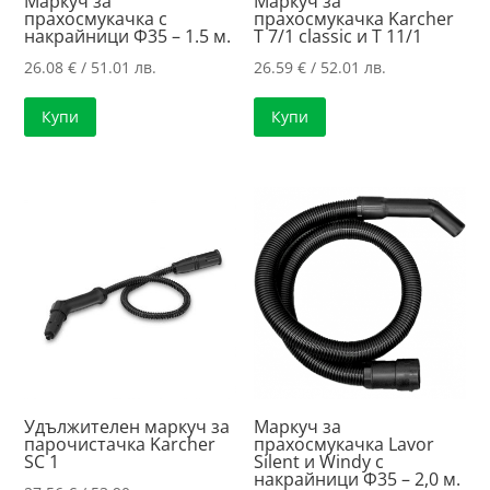
Маркуч за
Маркуч за
прахосмукачка с
прахосмукачка Karcher
накрайници Ф35 – 1.5 м.
T 7/1 classic и Т 11/1
26.08
€
/ 51.01 лв.
26.59
€
/ 52.01 лв.
Купи
Купи
Удължителен маркуч за
Маркуч за
парочистачка Karcher
прахосмукачка Lavor
SC 1
Silent и Windy с
накрайници Ф35 – 2,0 м.