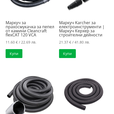
Маркуч за
Маркуч Karcher за
прахосмукачка за пепел
електроинструменти |
от камини Cleancraft
Маркуч Керхер за
flexCAT 120 VCA
строителни дейности
11.60
€
/ 22.69 лв.
21.37
€
/ 41.80 лв.
Купи
Купи