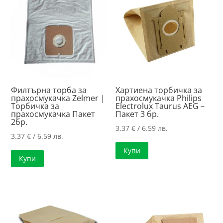
Филтърна торба за
Хартиена торбичка за
прахосмукачка Zelmer |
прахосмукачка Philips
Торбичка за
Electrolux Taurus AEG –
прахосмукачка Пакет
Пакет 3 бр.
2бр.
3.37
€
/ 6.59 лв.
3.37
€
/ 6.59 лв.
Купи
Купи