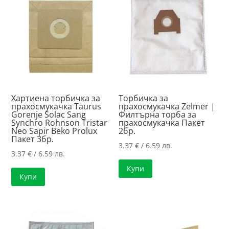
high
Хартиена торбичка за
Торбичка за
прахосмукачка Taurus
прахосмукачка Zelmer |
Gorenje Solac Sang
Филтърна торба за
Synchro Rohnson Tristar
прахосмукачка Пакет
Neo Sapir Beko Prolux
2бр.
Пакет 3бр.
3.37
€
/ 6.59 лв.
3.37
€
/ 6.59 лв.
Купи
Купи