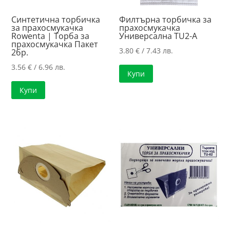
Синтетична торбичка
Филтърна торбичка за
за прахосмукачка
прахосмукачка
Rowenta | Торба за
Универсална TU2-A
прахосмукачка Пакет
3.80
€
/ 7.43 лв.
2бр.
3.56
€
/ 6.96 лв.
Купи
Купи