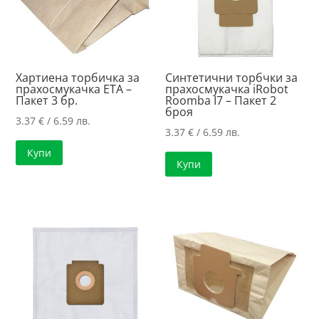
Хартиена торбичка за
Синтетични торбчки за
прахосмукачка ETA –
прахосмукачка iRobot
Пакет 3 бр.
Roomba I7 – Пакет 2
броя
3.37
€
/ 6.59 лв.
3.37
€
/ 6.59 лв.
Купи
Купи