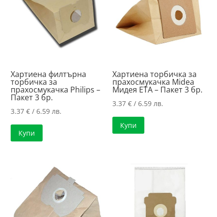
Хартиена филтърна
Хартиена торбичка за
торбичка за
прахосмукачка Midea
прахосмукачка Philips –
Мидея ETA – Пакет 3 бр.
Пакет 3 бр.
3.37
€
/ 6.59 лв.
3.37
€
/ 6.59 лв.
Купи
Купи