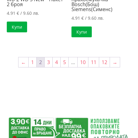
2 броя
Bosch(Бош)
Siemens(Сименс)
4.91
€
/ 9.60 лв.
4.91
€
/ 9.60 лв.
Купи
Купи
←
1
2
3
4
5
…
10
11
12
→