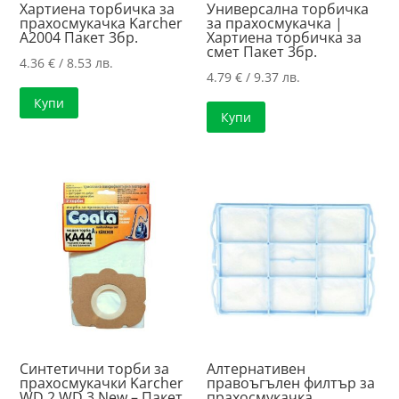
Хартиена торбичка за
Универсална торбичка
прахосмукачка Karcher
за прахосмукачка |
A2004 Пакет 3бр.
Хартиена торбичка за
смет Пакет 3бр.
4.36
€
/ 8.53 лв.
4.79
€
/ 9.37 лв.
Купи
Купи
Синтетични торби за
Алтернативен
прахосмукачки Karcher
правоъгълен филтър за
WD 2 WD 3 New – Пакет
прахосмукачка