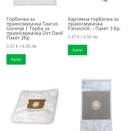
Торбичка за
Хартиена торбичка за
прахосмукачка Taurus
прахосмукачка
Gorenje | Торба за
Panasonic – Пакет 3 бр.
прахосмукачка Dirt Devil
3.37
€
/ 6.59 лв.
Пакет 2бр.
3.37
€
/ 6.59 лв.
Купи
Купи