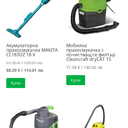
Акумулаторна
Мобилна
прахосмукачка MAKITA
прахосмукачка с
CL183DZ 18 V
почистващ се филтър
Cleancraft dryCAT 15
Original
61.36
€
/ 120.01 лв.
71.58
€
/ 140.00 лв.
price
Текущата
58.29
€
/ 114.01 лв.
was:
цена
Купи
Купи
61.36 €
е:
/
58.29 €
120.01 лв..
/
114.01 лв..