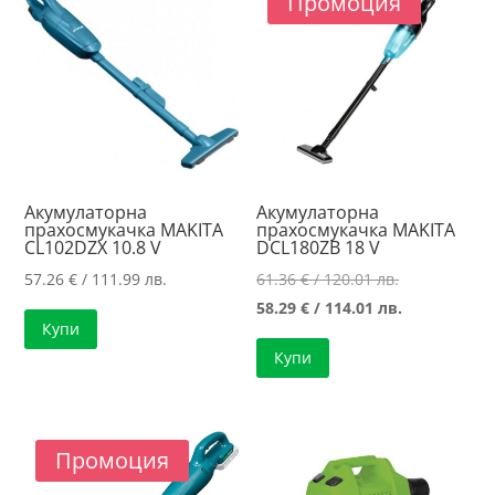
Промоция
high
Акумулаторна
Акумулаторна
прахосмукачка MAKITA
прахосмукачка MAKITA
CL102DZX 10.8 V
DCL180ZB 18 V
Original
57.26
€
/ 111.99 лв.
61.36
€
/ 120.01 лв.
price
Текущата
58.29
€
/ 114.01 лв.
Купи
was:
цена
Купи
61.36 €
е:
/
58.29 €
120.01 лв..
/
114.01 лв..
Промоция