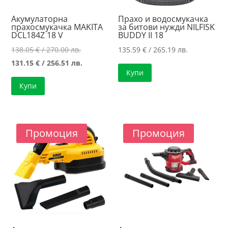
Акумулаторна
Прахо и водосмукачка
прахосмукачка MAKITA
за битови нужди NILFISK
DCL184Z 18 V
BUDDY II 18
Original
138.05
€
/ 270.00 лв.
135.59
€
/ 265.19 лв.
price
Текущата
131.15
€
/ 256.51 лв.
Купи
was:
цена
Купи
138.05 €
е:
/
131.15 €
270.00 лв..
/
256.51 лв..
Промоция
Промоция