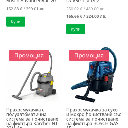
Bosch AdvancedVac 20
DCV501LN 18 V
Original
152.88
€
/ 299.01 лв.
250.02
€
/ 489.00 лв.
price
Текущата
165.66
€
/ 324.00 лв.
Купи
was:
цена
Купи
250.02 €
е:
/
165.66 €
489.00 лв..
/
324.00 лв..
Промоция
Промоция
Прахосмукачка с
Прахосмукачка за сухо
полуавтоматична
и мокро почистване със
система за почистване
система за почистване
на филтъра Karcher NT
на филтъра BOSCH GAS