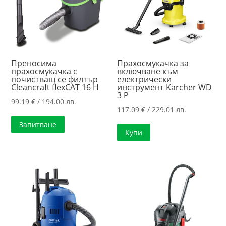
Преносима
Прахосмукачка за
прахосмукачка с
включване към
почистващ се филтър
електрически
Cleancraft flexCAT 16 H
инструмент Karcher WD
3 P
99.19
€
/ 194.00 лв.
117.09
€
/ 229.01 лв.
Запитване
Купи