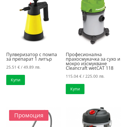
high
Пулверизатор с помпа
Професионална
за препарат 1 литър
прахосмукачка за сухо и
мокро изсмукване
25.51
€
/ 49.89 лв.
Cleancraft wetCAT 118
115.04
€
/ 225.00 лв.
Купи
Купи
Промоция