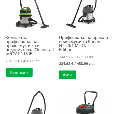
Компактна
Професионална прахо и
професионална
водосмукачка Karcher
прахосмукачка и
NT 20/1 Me Classic
водосмукачка Cleancraft
Edition
wetCAT 118 IE
Original
244.91
€
/ 479.00 лв.
234.17
€
/ 458.00 лв.
price
Текущата
234.68
€
/ 458.99 лв.
was:
цена
Запитване
Купи
244.91 €
е:
/
234.68 €
479.00 лв..
/
458.99 лв..