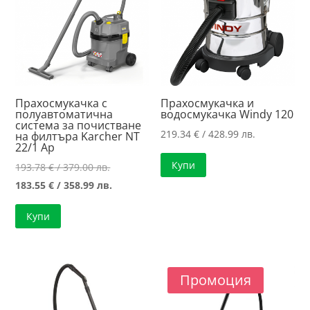
Прахосмукачка с
Прахосмукачка и
полуавтоматична
водосмукачка Windy 120
система за почистване
219.34
€
/ 428.99 лв.
на филтъра Karcher NT
22/1 Ap
Купи
Original
193.78
€
/ 379.00 лв.
price
Текущата
183.55
€
/ 358.99 лв.
was:
цена
Купи
193.78 €
е:
/
183.55 €
379.00 лв..
/
358.99 лв..
Промоция