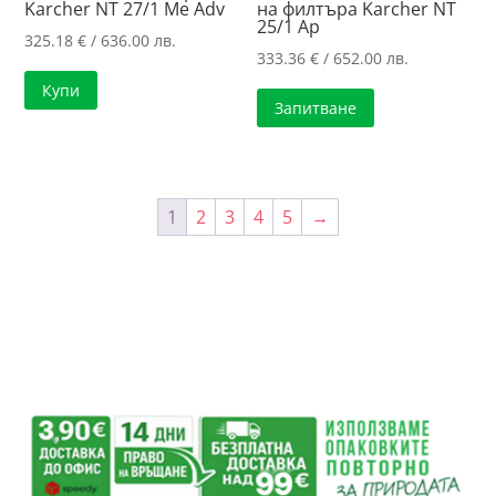
Karcher NT 27/1 Me Adv
на филтъра Karcher NT
25/1 Ap
325.18
€
/ 636.00 лв.
333.36
€
/ 652.00 лв.
Купи
Запитване
1
2
3
4
5
→