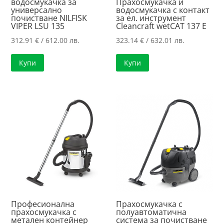
водосмукачка за
Прахосмукачка и
универсално
водосмукачка с контакт
почистване NILFISK
за ел. инструмент
VIPER LSU 135
Cleancraft wetCAT 137 E
312.91
€
/ 612.00 лв.
323.14
€
/ 632.01 лв.
Купи
Купи
Професионална
Прахосмукачка с
прахосмукачка с
полуавтоматична
метален контейнер
система за почистване