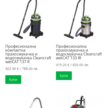
high
Професионална
Професионална
компактна
прахосмукачка и
прахосмукачка и
водосмукачка Cleancraft
водосмукачка Cleancraft
wetCAT 133 IR
wetCAT 137 R
419.26
€
/ 820.00 лв.
402.90
€
/ 788.00 лв.
Купи
Купи