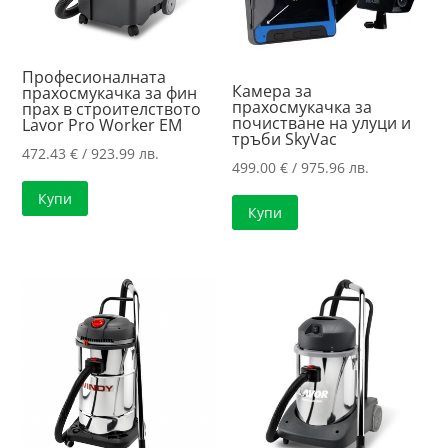
Професионалната
Камера за
прахосмукачка за фин
прахосмукачка за
прах в строителството
почистване на улуци и
Lavor Pro Worker EM
тръби SkyVac
472.43
€
/ 923.99 лв.
499.00
€
/ 975.96 лв.
Купи
Купи