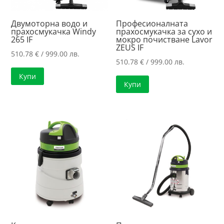
Двумоторна водо и
Професионалната
прахосмукачка Windy
прахосмукачка за сухо и
265 IF
мокро почистване Lavor
ZEUS IF
510.78
€
/ 999.00 лв.
510.78
€
/ 999.00 лв.
Купи
Купи