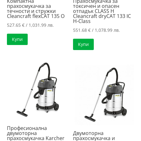
Компактна
Прахосмукачка за
прахосмукачка за
токсичен и опасен
течности и стружки
отпадък CLASS H
Cleancraft flexCAT 135 O
Cleancraft dryCAT 133 IC
H-Class
527.65
€
/ 1,031.99 лв.
551.68
€
/ 1,078.99 лв.
Купи
Купи
Професионална
двумоторна
Двумоторна
прахосмукачка Karcher
прахосмукачка и