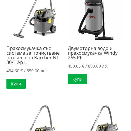
Прахосмукачка със
Двумоторна водо и
система за почистване
прахосмукачка Windy
на филтъра Karcher NT
265 PF
30/1 Ap L
459.65
€
/ 899.00 лв.
434.60
€
/ 850.00 лв.
Купи
Купи