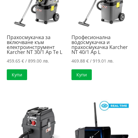
Прахосмукачка за
Професионална
включване към
водосмукачка и
електроинструмент
прахосмукачка Karcher
Karcher NT 30/1 Ap Te L
NT 40/1 Ap L
459.65
€
/ 899.00 лв.
469.88
€
/ 919.01 лв.
Купи
Купи