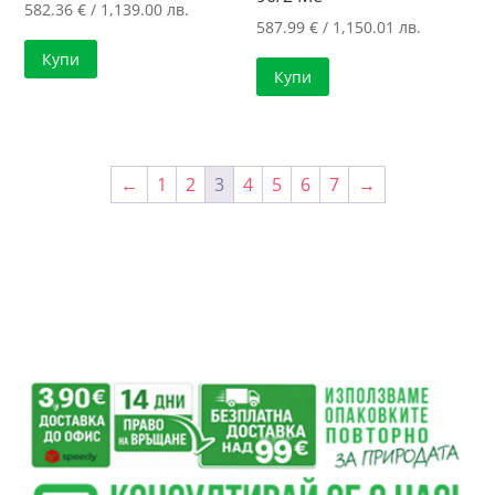
582.36
€
/ 1,139.00 лв.
587.99
€
/ 1,150.01 лв.
Купи
Купи
←
1
2
3
4
5
6
7
→