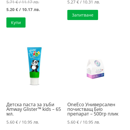
Original
5.71
€
/ 11.17 лв.
5.27
€
/ 10.31 лв.
price
Текущата
5.20
€
/ 10.17 лв.
Запитване
was:
цена
Купи
5.71 €
е:
/
5.20 €
11.17 лв..
/
10.17 лв..
Детска паста за зъби
OneEco Универсален
Amway Glister™ kids – 65
почистващ Био
мл.
препарат – 500гр плик
5.60
€
/ 10.95 лв.
5.60
€
/ 10.95 лв.