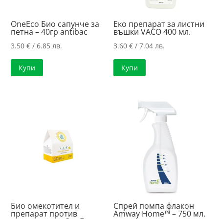
OneEco Био сапунче за
Еко препарат за листни
петна – 40гр antibac
въшки VACO 400 мл.
3.50
€
/ 6.85 лв.
3.60
€
/ 7.04 лв.
Купи
Купи
Био омекотител и
Спрей помпа флакон
препарат против
Amway Home™ – 750 мл.