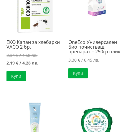
ЕКО Капан за хлебарки
OneEco Универсален
VACO 2 бр.
Био почистващ
препарат – 250гр плик
Original
2.34
€
/ 4.58 лв.
3.30
€
/ 6.45 лв.
price
Текущата
2.19
€
/ 4.28 лв.
was:
цена
Купи
Купи
2.34 €
е:
/
2.19 €
4.58 лв..
/
4.28 лв..