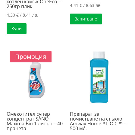
котлен камък OneEco –
4.41
€
/ 8.63 лв.
250гр плик
4.30
€
/ 8.41 лв.
Запитване
Купи
Промоция
Омекотител супер
Препарат за
концентрат SANO
почистване на стъкло
Maxima Bio 1 литър – 40
Amway Home™ L.O.C.™ –
пранета
500 мл.