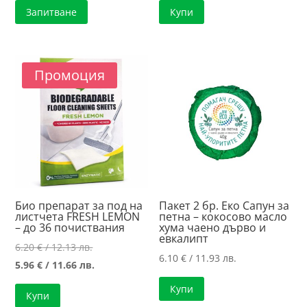
Запитване
Купи
Промоция
Био препарат за под на
Пакет 2 бр. Еко Сапун за
листчета FRESH LEMON
петна – кокосово масло
– до 36 почиствания
хума чаено дърво и
евкалипт
Original
6.20
€
/ 12.13 лв.
6.10
€
/ 11.93 лв.
price
Текущата
5.96
€
/ 11.66 лв.
was:
цена
Купи
Купи
6.20 €
е: