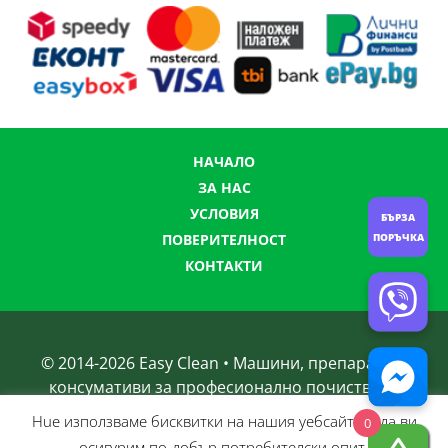
НАЧАЛО
ЗА НАС
УСЛОВИЯ
БЪРЗА
ПОРЪЧКА
ПОВЕРИТЕЛНОСТ
КОНТАКТИ
© 2014-
2026
Easy Clean • Машини, препарати и
консумативи за професионално почистване
Нue използвамe бисквитки на нашия уебсайт, за да ви
0
осигурим по-добър потребителски опит.