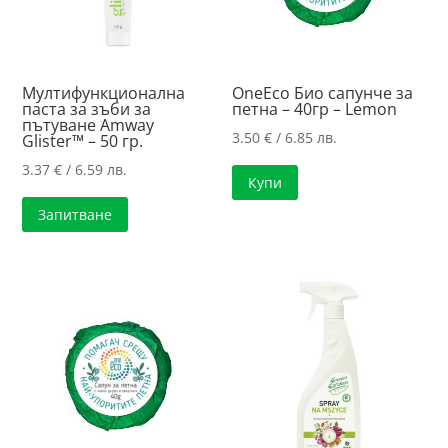
Мултифункционална
OneEco Био сапунче за
паста за зъби за
петна – 40гр – Lemon
пътуване Amway
3.50
€
/ 6.85 лв.
Glister™ – 50 гр.
3.37
€
/ 6.59 лв.
Купи
Запитване