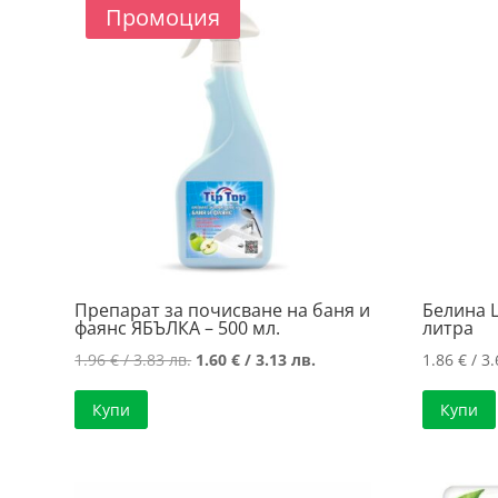
price:
Промоция
low
to
high
Препарат за почисване на баня и
Белина 
фаянс ЯБЪЛКА – 500 мл.
литра
Original
Текущата
1.96
€
/ 3.83 лв.
1.60
€
/ 3.13 лв.
1.86
€
/ 3.
price
цена
Купи
Купи
was:
е:
1.96 €
1.60 €
/
/