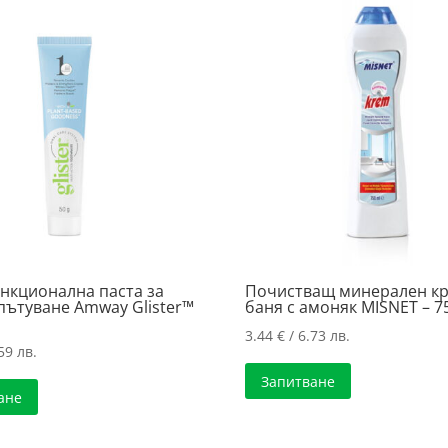
нкционална паста за
Почистващ минерален кр
пътуване Amway Glister™
баня с амоняк MISNET – 75
3.44
€
/ 6.73 лв.
59 лв.
Запитване
ане