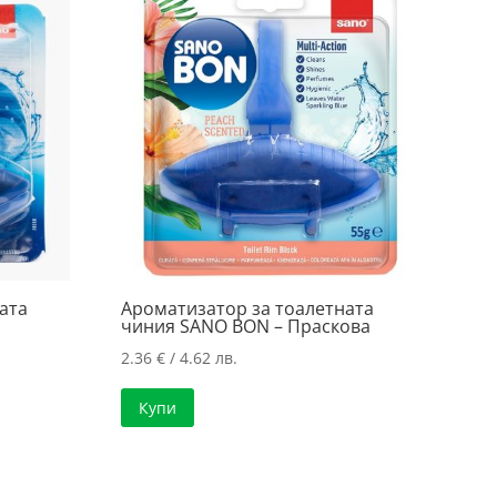
3.95 лв..
ата
Ароматизатор за тоалетната
чиния SANO BON – Праскова
2.36
€
/ 4.62 лв.
Купи