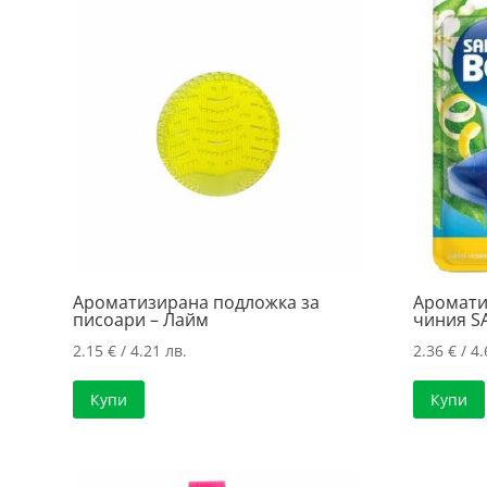
3.83 лв..
3.13 лв..
Ароматизирана подложка за
Аромати
писоари – Лайм
чиния S
2.15
€
/ 4.21 лв.
2.36
€
/ 4.
Купи
Купи