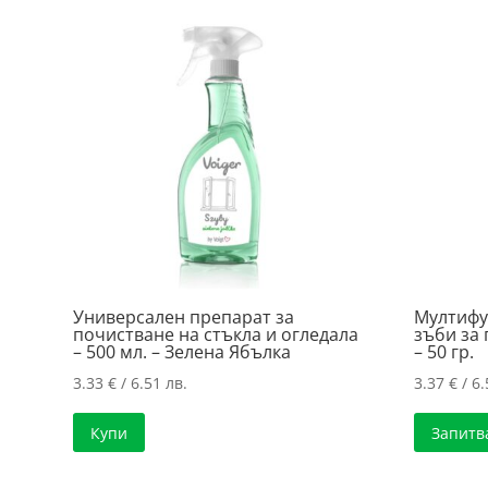
Универсален препарат за
Мултифу
почистване на стъкла и огледала
зъби за 
– 500 мл. – Зелена Ябълка
– 50 гр.
3.33
€
/ 6.51 лв.
3.37
€
/ 6.
Купи
Запитв