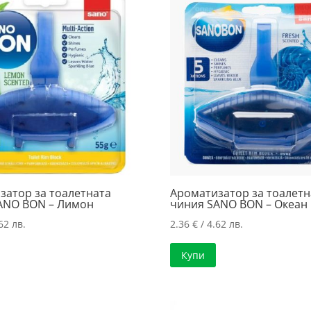
4.67 лв..
затор за тоалетната
Ароматизатор за тоалетн
ANO BON – Лимон
чиния SANO BON – Океан
62 лв.
2.36
€
/ 4.62 лв.
Купи