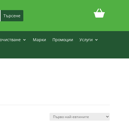
очистване
Марки
Промоции
Услуги