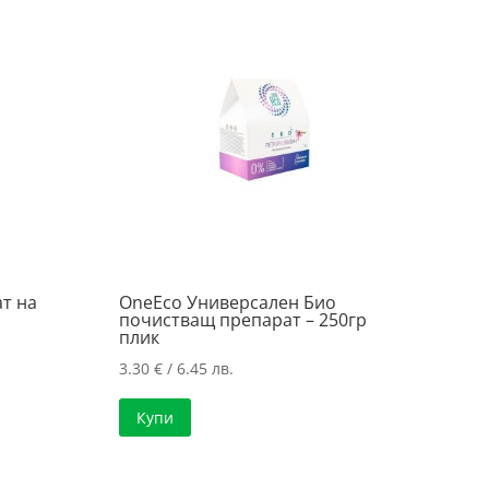
т на
OneEco Универсален Био
почистващ препарат – 250гр
плик
3.30
€
/ 6.45 лв.
Купи