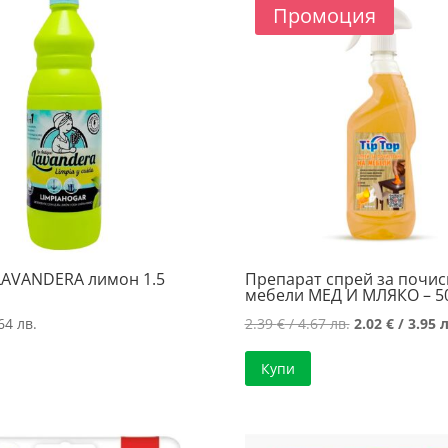
Промоция
LAVANDERA лимон 1.5
Препарат спрей за почис
мебели МЕД И МЛЯКО – 50
Original
64 лв.
2.39
€
/ 4.67 лв.
2.02
€
/ 3.95 л
price
Купи
was:
2.39 €
/