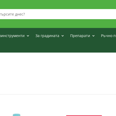
оинструменти
За градината
Препарати
Ръчно п