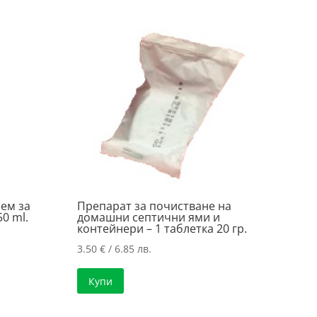
ем за
Препарат за почистване на
0 ml.
домашни септични ями и
контейнери – 1 таблетка 20 гр.
3.50
€
/ 6.85 лв.
Купи