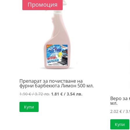
price:
Промоция
low
to
high
Препарат за почистване на
фурни барбекюта Лимон 500 мл.
Original
Текущата
1.90
€
/ 3.72 лв.
1.81
€
/ 3.54 лв.
Веро за 
price
цена
мл.
Купи
was:
е:
2.02
€
/ 3.
1.90 €
1.81 €
/
/
Купи