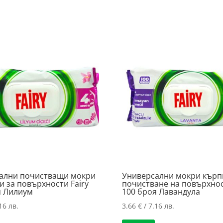
ални почистващи мокри
Универсални мокри кърп
 за повърхности Fairy
почистване на повърхнос
я Лилиум
100 броя Лавандула
16 лв.
3.66
€
/ 7.16 лв.