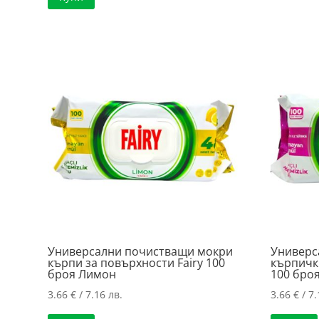
Универсални почистващи мокри
Универс
кърпи за повърхности Fairy 100
кърпички
броя Лимон
100 бро
3.66
€
/ 7.16 лв.
3.66
€
/ 7.