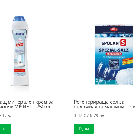
ащ минерален крем за
Регенерираща сол за
моняк MISNET – 750 ml.
съдомиални машини – 2 к
73 лв.
3.47
€
/ 6.79 лв.
ане
Купи