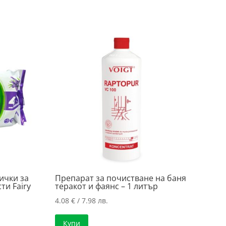
ички за
Препарат за почистване на баня
ти Fairy
теракот и фаянс – 1 литър
4.08
€
/ 7.98 лв.
Купи