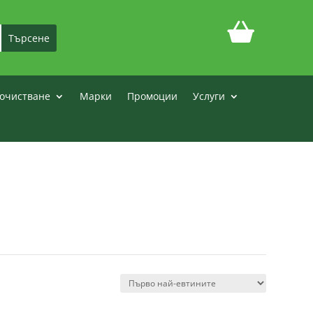
очистване
Марки
Промоции
Услуги