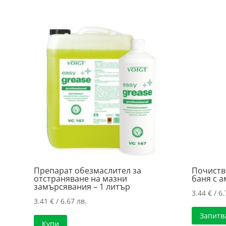
3.72 лв..
3.54 лв..
Препарат обезмаслител за
Почиств
отстраняване на мазни
баня с а
замърсявания – 1 литър
3.44
€
/ 6.
3.41
€
/ 6.67 лв.
Запитв
Купи