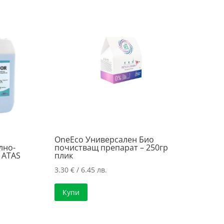
OneEco Универсален Био
лно-
почистващ препарат – 250гр
 ATAS
плик
3.30
€
/ 6.45 лв.
Купи