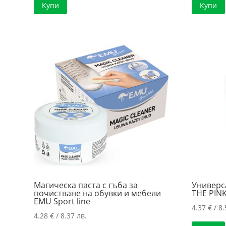
Купи
Купи
Магическа паста с гъба за
Универс
почистване на обувки и мебели
ТHE PIN
EMU Sport line
4.37
€
/ 8.
4.28
€
/ 8.37 лв.