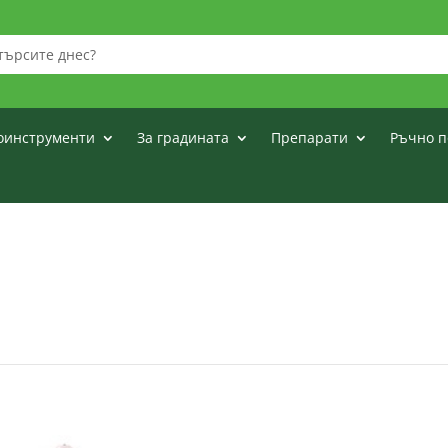
оинструменти
За градината
Препарати
Ръчно п