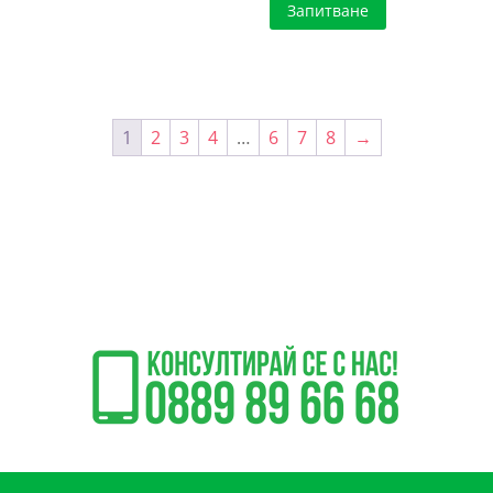
Запитване
1
2
3
4
…
6
7
8
→