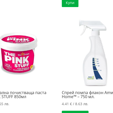
Купи
ална почистваща паста
Спрей помпа флакон Am
K STUFF 850мл
Home™ – 750 мл.
55 лв.
4.41
€
/ 8.63 лв.