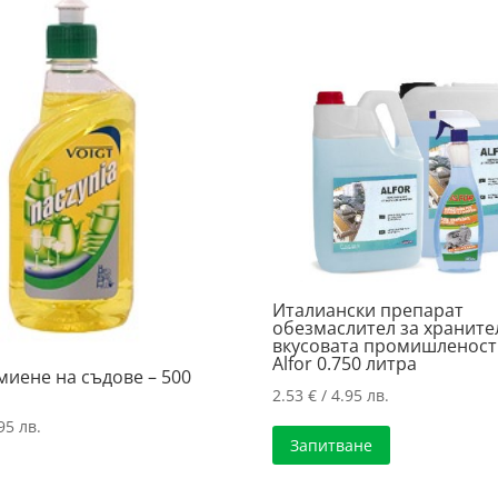
Италиански препарат
обезмаслител за храните
вкусовата промишленост
Alfor 0.750 литра
миене на съдове – 500
2.53
€
/ 4.95 лв.
95 лв.
Запитване