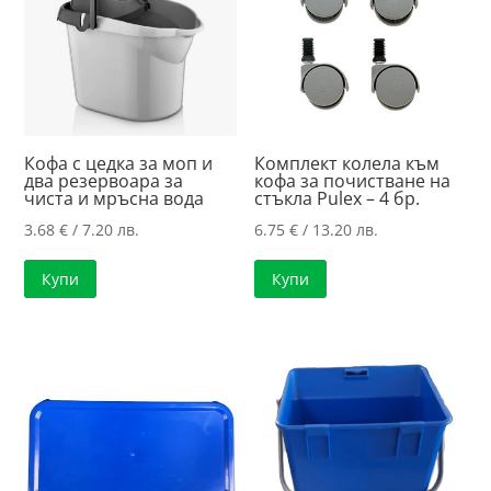
Кофа с цедка за моп и
Комплект колела към
два резервоара за
кофа за почистване на
чиста и мръсна вода
стъкла Pulex – 4 бр.
3.68
€
/ 7.20 лв.
6.75
€
/ 13.20 лв.
Купи
Купи