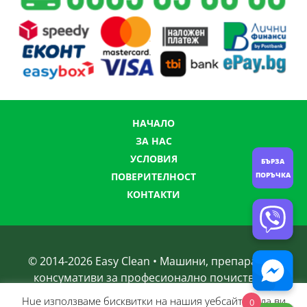
НАЧАЛО
ЗА НАС
УСЛОВИЯ
БЪРЗА
ПОРЪЧКА
ПОВЕРИТЕЛНОСТ
КОНТАКТИ
© 2014-
2026
Easy Clean • Машини, препарати и
консумативи за професионално почистване
Нue използвамe бисквитки на нашия уебсайт, за да ви
0