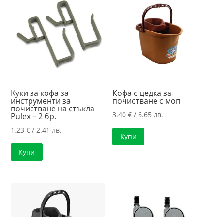
high
Куки за кофа за
Кофа с цедка за
инструменти за
почистване с моп
почистване на стъкла
3.40
€
/ 6.65 лв.
Pulex – 2 бр.
1.23
€
/ 2.41 лв.
Купи
Купи