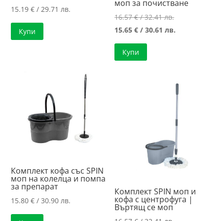
моп за почистване
15.19
€
/ 29.71 лв.
Original
16.57
€
/ 32.41 лв.
price
Текущата
15.65
€
/ 30.61 лв.
Купи
was:
цена
Купи
16.57 €
е:
/
15.65 €
32.41 лв..
/
30.61 лв..
Комплект кофа със SPIN
моп на колелца и помпа
за препарат
Комплект SPIN моп и
кофа с центрофуга |
15.80
€
/ 30.90 лв.
Въртящ се моп