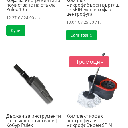
Kофа за инструменти за
Комплект
почистване на стъкла
микрофибърен въртящ
Pulex 13л.
се SPIN моп и кофа с
центрофуга
12.27
€
/ 24.00 лв.
13.04
€
/ 25.50 лв.
Купи
Запитване
Промоция
Държач за инструменти
Комплект кофа с
за стъклопочистване |
центрофуга и
Кобур Pulex
микрофибърен SPIN