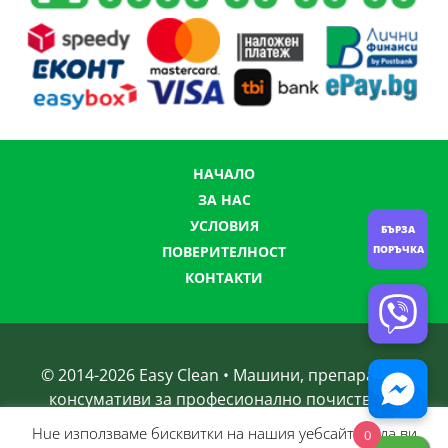
НАЧАЛО
ЗА НАС
УСЛОВИЯ
БЪРЗА
ПОРЪЧКА
ПОВЕРИТЕЛНОСТ
КОНТАКТИ
© 2014-
2026
Easy Clean • Машини, препарати и
консумативи за професионално почистване
Нue използвамe бисквитки на нашия уебсайт, за да ви
0