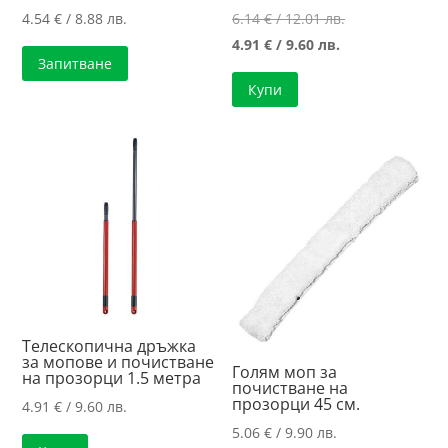
Original
4.54
€
/ 8.88 лв.
6.14
€
/ 12.01 лв.
Текущата
price
4.91
€
/ 9.60 лв.
Запитване
цена
was:
Купи
е:
6.14 €
4.91 €
/
/
12.01 лв..
9.60 лв..
Телескопична дръжка
за мопове и почистване
Голям моп за
на прозорци 1.5 метра
почистване на
прозорци 45 см.
4.91
€
/ 9.60 лв.
5.06
€
/ 9.90 лв.