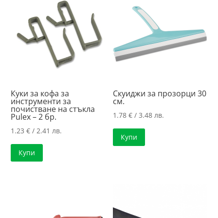
high
Куки за кофа за
Скуиджи за прозорци 30
инструменти за
см.
почистване на стъкла
1.78
€
/ 3.48 лв.
Pulex – 2 бр.
1.23
€
/ 2.41 лв.
Купи
Купи