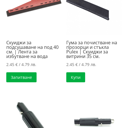
Скуиджи за
Гума за почистване на
подсушаване на под 40
прозорци и стъкла
см. | Лента за
Pulex | Скуиджи за
избутване на вода
витрини 35 см.
2.45
€
/ 4.79 лв.
2.45
€
/ 4.79 лв.
Запитване
Купи