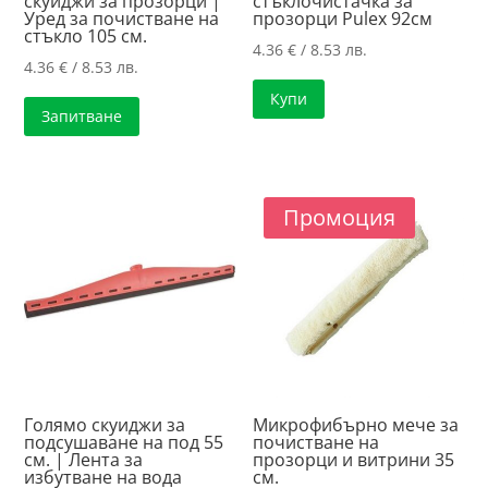
скуиджи за прозорци |
стъклочистачка за
Уред за почистване на
прозорци Pulex 92см
стъкло 105 см.
4.36
€
/ 8.53 лв.
4.36
€
/ 8.53 лв.
Купи
Запитване
Промоция
Голямо скуиджи за
Микрофибърно мече за
подсушаване на под 55
почистване на
см. | Лента за
прозорци и витрини 35
избутване на вода
см.