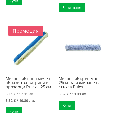
Купи
Запитване
Промоция
Микрофибърно мече с
Микрофибърен моп
абразив за витрини и
25см. за измиване на
прозорци Pulex – 25 см.
стъкла Pulex
Original
6.14
€
/ 12.01 лв.
5.52
€
/ 10.80 лв.
price
Текущата
5.52
€
/ 10.80 лв.
Купи
was:
цена
Купи