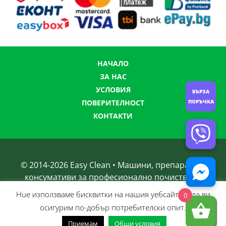
НАЧАЛО
ЗА НАС
УСЛОВИЯ
БЪРЗА
ПОРЪЧКА
ПОВЕРИТЕЛНОСТ
КОНТАКТИ
© 2014-
2026
Easy Clean • Машини, препарати и
консумативи за професионално почистване
Нue използвамe бисквитки на нашия уебсайт, за да ви
0
осигурим по-добър потребителски опит.
Приемам
Общи условия