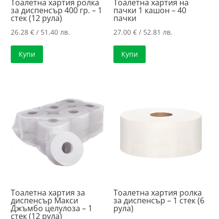
Тоалетна хартия ролка
Тоалетна хартия на
за диспенсър 400 гр. – 1
пачки 1 кашон – 40
стек (12 рула)
пачки
26.28
€
/ 51.40 лв.
27.00
€
/ 52.81 лв.
Купи
Купи
Тоалетна хартия за
Тоалетна хартия ролка
диспенсър Макси
за диспенсър – 1 стек (6
Джъмбо целулоза – 1
рула)
стек (12 рула)