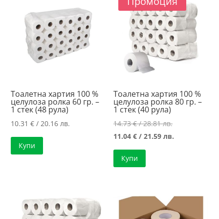
Промоция
high
Тоалетна хартия 100 %
Тоалетна хартия 100 %
целулоза ролка 60 гр. –
целулоза ролка 80 гр. –
1 стек (48 рула)
1 стек (40 рула)
Original
10.31
€
/ 20.16 лв.
14.73
€
/ 28.81 лв.
price
Текущата
11.04
€
/ 21.59 лв.
Купи
was:
цена
Купи
14.73 €
е:
/
11.04 €
28.81 лв..
/
21.59 лв..