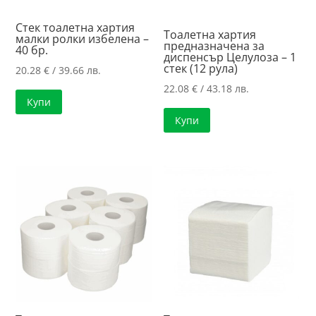
Стек тоалетна хартия
Тоалетна хартия
малки ролки избелена –
предназначена за
40 бр.
диспенсър Целулоза – 1
стек (12 рула)
20.28
€
/ 39.66 лв.
22.08
€
/ 43.18 лв.
Купи
Купи