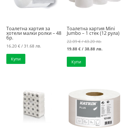
Тоалетна хартия за
Тоалетна хартия Mini
хотели малки ролки – 48
Jumbo – 1 стек (12 рула)
бр.
Original
22.09
€
/ 43.20 лв.
16.20
€
/ 31.68 лв.
price
Текущата
19.88
€
/ 38.88 лв.
was:
цена
Купи
Купи
22.09 €
е:
/
19.88 €
43.20 лв..
/
38.88 лв..