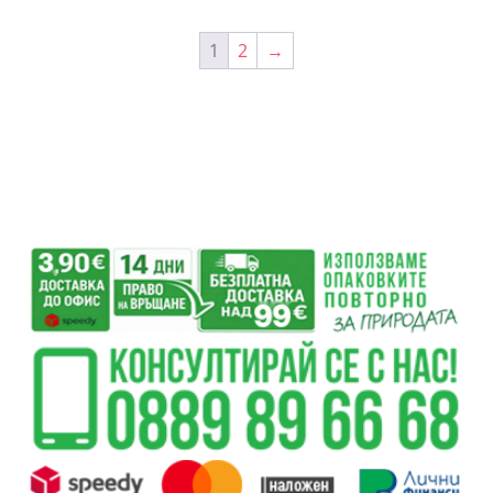
1
2
→