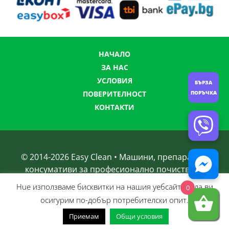
НАЧАЛО
ЗА НАС
УСЛОВИЯ
БЪРЗА
ПОРЪЧКА
ПОВЕРИТЕЛНОСТ
КОНТАКТИ
© 2014-
2026
Easy Clean • Машини, препарати и
консумативи за професионално почистване
Нue използвамe бисквитки на нашия уебсайт, за да ви
0
осигурим по-добър потребителски опит.
Приемам
Общи условия