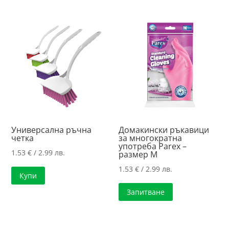
Универсална ръчна
Домакински ръкавици
четка
за многократна
употреба Parex –
1.53
€
/ 2.99 лв.
размер M
1.53
€
/ 2.99 лв.
Купи
Запитване