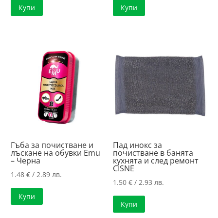
Купи
Купи
Гъба за почистване и
Пад инокс за
лъскане на обувки Emu
почистване в банята
– Черна
кухнята и след ремонт
CISNE
1.48
€
/ 2.89 лв.
1.50
€
/ 2.93 лв.
Купи
Купи