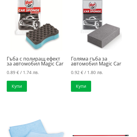
high
Гъба с полиращ ефект
Голяма гъба за
за автомобил Magic Car
автомобил Magic Car
0.89
€
/ 1.74 лв.
0.92
€
/ 1.80 лв.
Купи
Купи