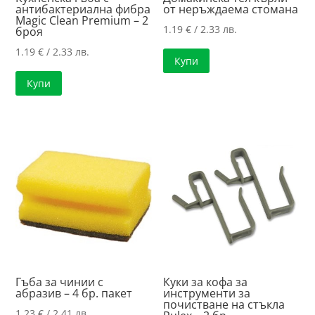
антибактериална фибра
от неръждаема стомана
Magic Clean Premium – 2
1.19
€
/ 2.33 лв.
броя
1.19
€
/ 2.33 лв.
Купи
Купи
Гъба за чинии с
Куки за кофа за
абразив – 4 бр. пакет
инструменти за
почистване на стъкла
1.23
€
/ 2.41 лв.