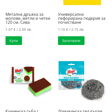
Метална дръжка за
Универсална
мопове, метли и четки
пефорирана гюдерия за
120 см. Сива
почистване
1.07
€
/ 2.09 лв.
1.10
€
/ 2.15 лв.
Купи
Запитване
Кухненска гъба с
Домакинска тел кърли