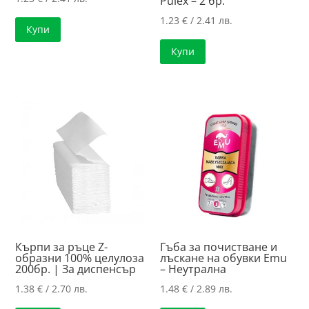
Pulex – 2 бр.
1.23
€
/ 2.41 лв.
Купи
Купи
Кърпи за ръце Z-
Гъба за почистване и
образни 100% целулоза
лъскане на обувки Emu
200бр. | За диспенсър
– Неутрална
1.38
€
/ 2.70 лв.
1.48
€
/ 2.89 лв.