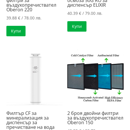
филтри за
осмоза 50G RO за
въздухопречиствател
диспенсър ELIXIR
Oberon 220
40.39
€
/ 79.00 лв.
39.88
€
/ 78.00 лв.
Купи
Купи
Филтър CF за
2 броя двойни филтри
минерализация за
за въздухопречиствател
диспенсър за
Oberon 150
пречистване на вода