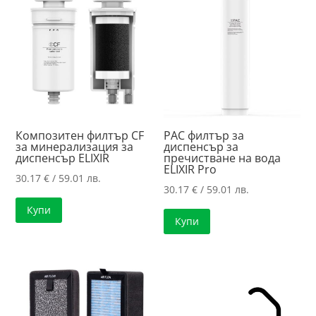
high
Композитен филтър CF
PAC филтър за
за минерализация за
диспенсър за
диспенсър ELIXIR
пречистване на вода
ELIXIR Pro
30.17
€
/ 59.01 лв.
30.17
€
/ 59.01 лв.
Купи
Купи