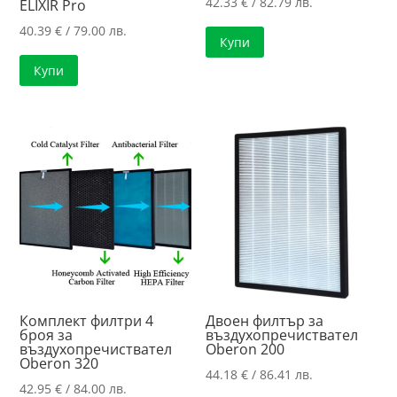
42.33
€
/ 82.79 лв.
ELIXIR Pro
40.39
€
/ 79.00 лв.
Купи
Купи
Комплект филтри 4
Двоен филтър за
броя за
въздухопречиствател
въздухопречиствател
Oberon 200
Oberon 320
44.18
€
/ 86.41 лв.
42.95
€
/ 84.00 лв.