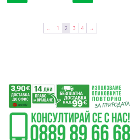
←
1
2
3
4
→