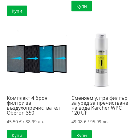
Купи
Купи
Комплект 4 броя
Сменяем ултра филтър
филтри за
за уред за пречистване
въздухопречиствател
на вода Karcher WPC
Oberon 350
120 UF
45.50
€
/ 88.99 лв.
49.08
€
/ 95.99 лв.
Купи
Купи