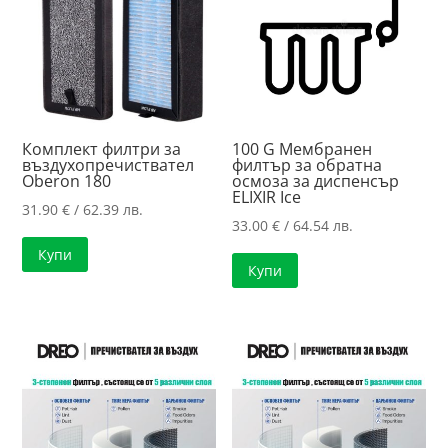
Комплект филтри за
100 G Мембранен
въздухопречиствател
филтър за обратна
Oberon 180
осмоза за диспенсър
ELIXIR Ice
31.90
€
/ 62.39 лв.
33.00
€
/ 64.54 лв.
Купи
Купи