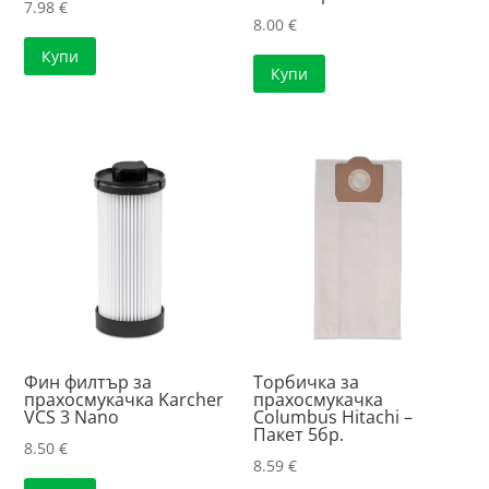
7.98
€
8.00
€
Купи
Купи
Фин филтър за
Торбичка за
прахосмукачка Karcher
прахосмукачка
VCS 3 Nano
Columbus Hitachi –
Пакет 5бр.
8.50
€
8.59
€