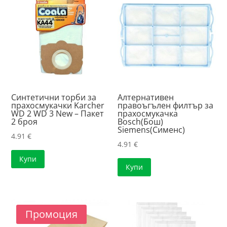
high
Синтетични торби за
Алтернативен
прахосмукачки Karcher
правоъгълен филтър за
WD 2 WD 3 New – Пакет
прахосмукачка
2 броя
Bosch(Бош)
Siemens(Сименс)
4.91
€
4.91
€
Купи
Купи
Промоция