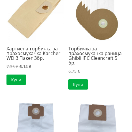
Хартиена торбичка за
Торбичка за
прахосмукачка Karcher
прахосмукачка раница
WD 3 Пакет 3бр.
Ghibli IPC Cleancraft 5
бр.
Original
Текущата
7.36
€
6.14
€
6.75
€
price
цена
Купи
was:
е:
Купи
7.36 €.
6.14 €.