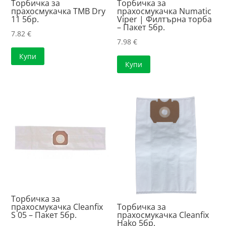
Торбичка за
Торбичка за
прахосмукачка TMB Dry
прахосмукачка Numatic
11 5бр.
Viper | Филтърна торба
– Пакет 5бр.
7.82
€
7.98
€
Купи
Купи
Торбичка за
прахосмукачка Cleanfix
Торбичка за
S 05 – Пакет 5бр.
прахосмукачка Cleanfix
Hako 5бр.