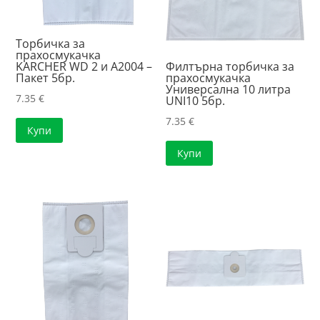
Торбичка за
прахосмукачка
KARCHER WD 2 и A2004 –
Филтърна торбичка за
Пакет 5бр.
прахосмукачка
Универсална 10 литра
7.35
€
UNI10 5бр.
7.35
€
Купи
Купи