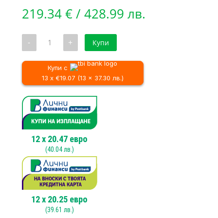
219.34
€
/ 428.99 лв.
количество
-
+
Купи
за
Автоматична
макара
с
Купи с
градински
13 x €19.07 (13 x 37.30 лв.)
маркуч
за
стена
25
м.
HBX
5.25
Automatic
12
x
20.47
евро
(
40.04
лв.)
12
x
20.25
евро
(
39.61
лв.)