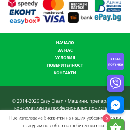
НАЧАЛО
ЗА НАС
УСЛОВИЯ
БЪРЗА
ПОРЪЧКА
ПОВЕРИТЕЛНОСТ
КОНТАКТИ
© 2014-
2026
Easy Clean • Машини, препарати и
консумативи за професионално почистване
Нue използвамe бисквитки на нашия уебсайт, за да ви
0
осигурим по-добър потребителски опит.