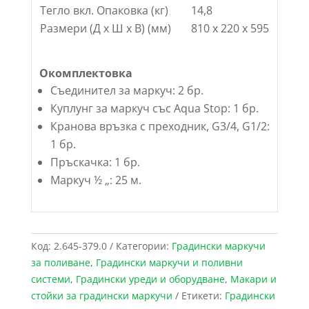
Тегло вкл. Опаковка (кг)
14,8
Размери (Д х Ш х В) (мм)
810 x 220 x 595
Окомплектовка
Съединител за маркуч: 2 бр.
Куплунг за маркуч със Aqua Stop: 1 бр.
Кранова връзка с преходник, G3/4, G1/2:
1 бр.
Пръскачка: 1 бр.
Маркуч ½ „: 25 м.
Код:
2.645-379.0
Категории:
Градински маркучи
за поливане
,
Градински маркучи и поливни
системи
,
Градински уреди и оборудване
,
Макари и
стойки за градински маркучи
Етикети:
Градински