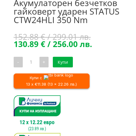
Акумулаторен безчетков
гайковерт ударен STATUS
CTW24HLI 350 Nm
Original
152.88
€
/ 299.01 лв.
price
Текущата
130.89
€
/ 256.00 лв.
was:
цена
152.88 €
е:
количество
-
+
Купи
/
130.89 €
за
Акумулаторен
299.01 лв..
/
безчетков
256.00 лв..
гайковерт
Купи с
ударен
13 x €11.38 (13 x 22.26 лв.)
STATUS
CTW24HLI
350
Nm
12
x
12.22
евро
(
23.89
лв.)