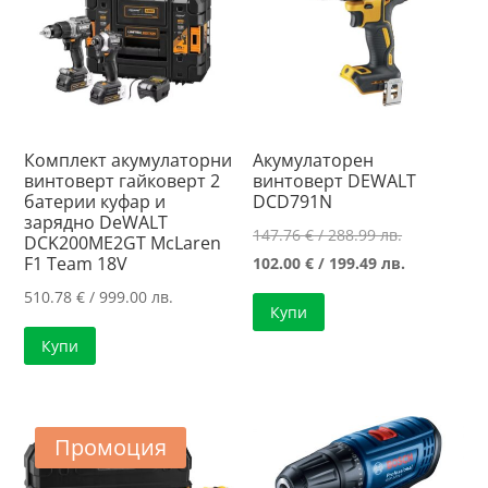
Комплект акумулаторни
Акумулаторен
винтоверт гайковерт 2
винтоверт DEWALT
батерии куфар и
DCD791N
зарядно DeWALT
Original
147.76
€
/ 288.99 лв.
DCK200ME2GT McLaren
F1 Team 18V
price
Текущата
102.00
€
/ 199.49 лв.
was:
цена
510.78
€
/ 999.00 лв.
Купи
147.76 €
е:
Купи
/
102.00 €
288.99 лв..
/
199.49 лв..
Промоция