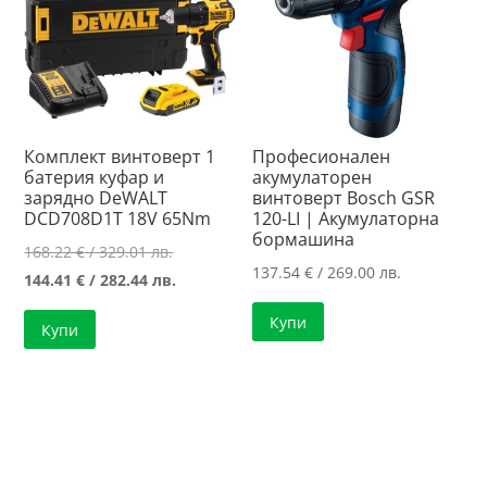
Комплект винтоверт 1
Професионален
батерия куфар и
акумулаторен
зарядно DeWALT
винтоверт Bosch GSR
DCD708D1T 18V 65Nm
120-LI | Акумулаторна
бормашина
Original
168.22
€
/ 329.01 лв.
137.54
€
/ 269.00 лв.
price
Текущата
144.41
€
/ 282.44 лв.
was:
цена
Купи
Купи
168.22 €
е:
/
144.41 €
329.01 лв..
/
282.44 лв..