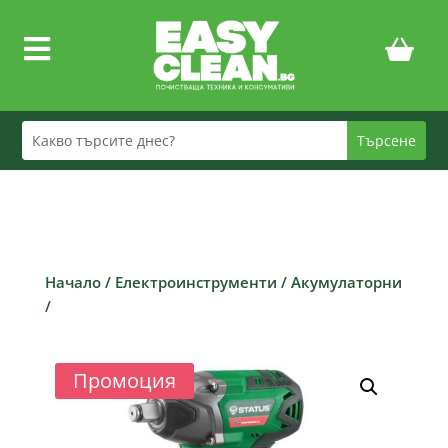

Начало
/
Електроинструменти
/
Акумулаторни
/
Промоция