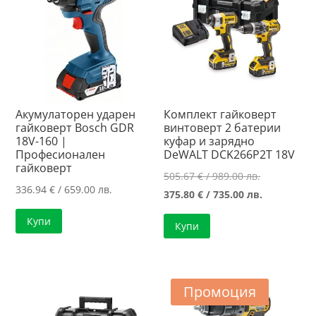
Акумулаторен ударен
Комплект гайковерт
гайковерт Bosch GDR
винтоверт 2 батерии
18V-160 |
куфар и зарядно
Професионален
DeWALT DCK266P2T 18V
гайковерт
Original
505.67
€
/ 989.00 лв.
336.94
€
/ 659.00 лв.
price
Текущата
375.80
€
/ 735.00 лв.
was:
цена
Купи
Купи
505.67 €
е:
/
375.80 €
989.00 лв..
/
735.00 лв..
Промоция