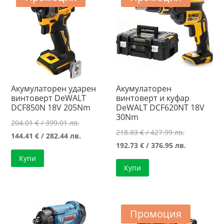
Акумулаторен ударен
Акумулаторен
винтоверт DeWALT
винтоверт и куфар
DCF850N 18V 205Nm
DeWALT DCF620NT 18V
30Nm
Original
204.01
€
/ 399.01 лв.
Original
218.83
€
/ 427.99 лв.
price
Текущата
144.41
€
/ 282.44 лв.
price
Текущата
192.73
€
/ 376.95 лв.
was:
цена
was:
цена
Купи
204.01 €
е:
Купи
218.83 €
е:
/
144.41 €
/
192.73 €
399.01 лв..
/
427.99 лв..
/
282.44 лв..
376.95 лв..
Промоция