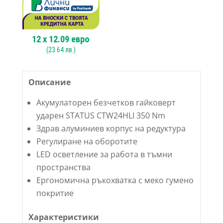
12
x
12.09
евро
(
23.64
лв.)
Описание
Акумулаторен безчетков гайковерт
ударен STATUS CTW24HLI 350 Nm
Здрав алуминиев корпус на редуктура
Регулиране на оборотите
LED осветление за работа в тъмни
пространства
Ергономична ръкохватка с меко гумено
покритие
Характеристики