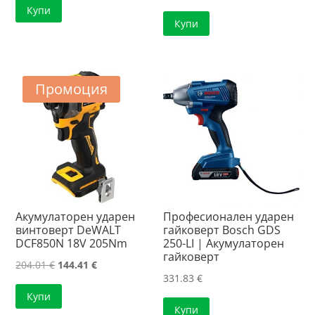
Купи
was:
е:
Купи
232.64 €.
165.89 €.
Промоция
Акумулаторен ударен
Професионален ударен
винтоверт DeWALT
гайковерт Bosch GDS
DCF850N 18V 205Nm
250-LI | Акумулаторен
гайковерт
Original
Текущата
204.01
€
144.41
€
331.83
€
price
цена
Купи
was:
е:
Купи