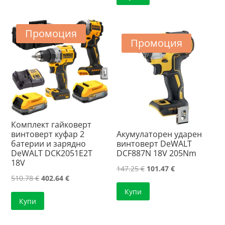
204.01 €.
144.41 €.
Промоция
Промоция
Комплект гайковерт
винтоверт куфар 2
Акумулаторен ударен
батерии и зарядно
винтоверт DeWALT
DeWALT DCK2051E2T
DCF887N 18V 205Nm
18V
Original
Текущата
147.25
€
101.47
€
Original
Текущата
510.78
€
402.64
€
price
цена
price
цена
Купи
was:
е:
Купи
was:
е:
147.25 €.
101.47 €.
510.78 €.
402.64 €.