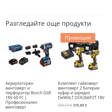
Разгледайте още продукти
Промоция
Акумулаторен
Комплект гайковерт
винтоверт и
винтоверт 2 батерии
перфоратор Bosch GSR
куфар и зарядно
18V-60 FC |
DeWALT DCK266P2T 18V
Професионален
Original
Текущата
505.67
€
375.80
€
винтоверт
price
цена