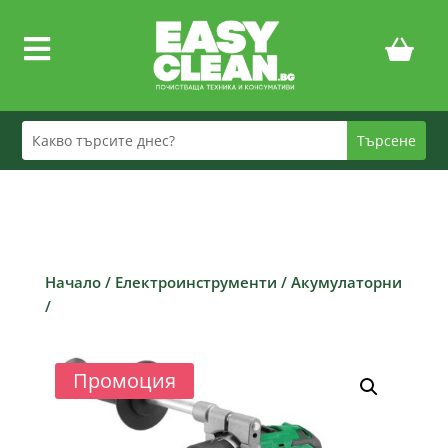

Начало
/
Електроинструменти
/
Акумулаторни
/
Промоция