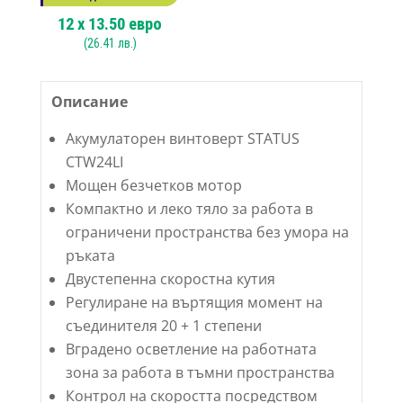
12
x
13.50
евро
(
26.41
лв.)
Описание
Акумулаторен винтоверт STATUS
CTW24LI
Мощен безчетков мотор
Компактно и леко тяло за работа в
ограничени пространства без умора на
ръката
Двустепенна скоростна кутия
Регулиране на въртящия момент на
съединителя 20 + 1 степени
Вградено осветление на работната
зона за работа в тъмни пространства
Контрол на скоростта посредством