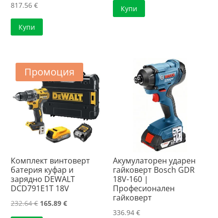
817.56
€
Купи
was:
е:
505.67 €.
375.80 €.
Купи
Промоция
Комплект винтоверт
Акумулаторен ударен
батерия куфар и
гайковерт Bosch GDR
зарядно DEWALT
18V-160 |
DCD791E1T 18V
Професионален
гайковерт
Original
Текущата
232.64
€
165.89
€
336.94
€
price
цена